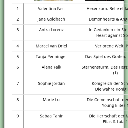
1
Valentina Fast
Hexenzorn. Belle et l
2
Jana Goldbach
Demonhearts & Ang
3
Anika Lorenz
In Gedanken ein Ste
Heart against So
4
Marcel van Driel
Verlorene Welt. P
5
Tanja Penninger
Das Spiel des Grafen. 
6
Alana Falk
Sternensturm. Das Herz
(1)
7
Sophie Jordan
Königreich der Sch
Die wahre Königi
8
Marie Lu
Die Gemeinschaft der
Young Elites 
9
Sabaa Tahir
Die Herrschaft der 
Elias & Laia 1