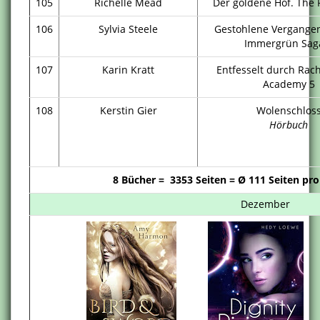
105
Richelle Mead
Der goldene Hof. The 
106
Sylvia Steele
Gestohlene Vergangen
Immergrün Sag
107
Karin Kratt
Entfesselt durch Rac
Academy 5
108
Kerstin Gier
Wolenschlos
Hörbuch
8 Bücher =
3353 Seiten = Ø 111 Seiten pr
Dezember