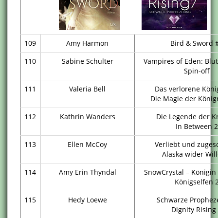
109
Amy Harmon
Bird & Sword 
110
Sabine Schulter
Vampires of Eden: Blu
Spin-off
111
Valeria Bell
Das verlorene Köni
Die Magie der König
112
Kathrin Wanders
Die Legende der K
In Between 2
113
Ellen McCoy
Verliebt und zuges
Alaska wider Wil
114
Amy Erin Thyndal
SnowCrystal – Königin 
Königselfen 
115
Hedy Loewe
Schwarze Prophez
Dignity Rising