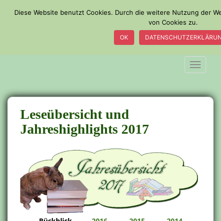
S
Diese Website benutzt Cookies. Durch die weitere Nutzung der 
k
von Cookies zu.
i
OK
DATENSCHUTZERKLÄRU
p
t
o
TOGGLE
m
a
i
n
Leseübersicht und
c
Jahreshighlights 2017
o
n
t
e
n
t
Rückblick
2016
2015
2014