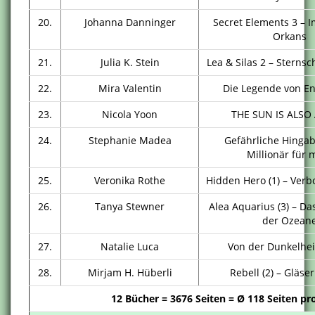
20.
Johanna Danninger
Secret Elements 3 – 
Orkans
21.
Julia K. Stein
Lea & Silas 2 – Sterns
22.
Mira Valentin
Die Legende von En
23.
Nicola Yoon
THE SUN IS ALSO
24.
Stephanie Madea
Gefährliche Hingabe
Millionär für 
25.
Veronika Rothe
Hidden Hero (1) – Verb
26.
Tanya Stewner
Alea Aquarius (3) – D
der Ozean
27.
Natalie Luca
Von der Dunkelheit
28.
Mirjam H. Hüberli
Rebell (2) – Gläser
12 Bücher =
3676 Seiten =
Ø
118 Seiten pr