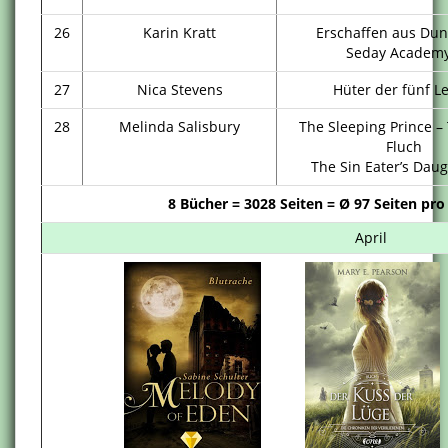
26
Karin Kratt
Erschaffen aus Dun
Seday Academy
27
Nica Stevens
Hüter der fünf L
28
Melinda Salisbury
The Sleeping Prince –
Fluch
The Sin Eater’s Dau
8 Bücher = 3028 Seiten = Ø 97 Seiten pro
April