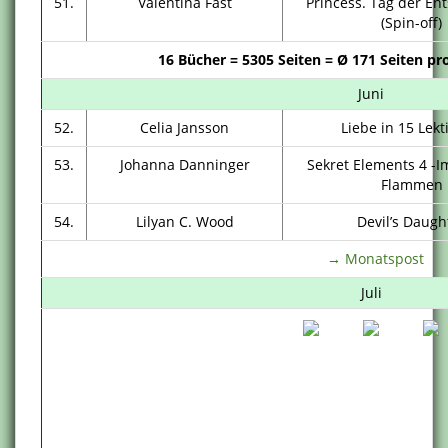
51.
Valentina Fast
Princess. Tag der En
(Spin-off)
16 Bücher = 5305
Seiten =
Ø
171 Seiten pr
Juni
52.
Celia Jansson
Liebe in 15 Lek
53.
Johanna Danninger
Sekret Elements 4 -I
Flammen
54.
Lilyan C. Wood
Devil’s Daugh
→ Monatspost
Juli