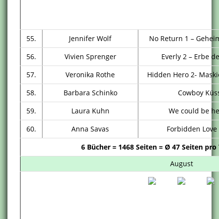
55.
Jennifer Wolf
No Return 1 – Gehei
56.
Vivien Sprenger
Everly 2 – Erbe de
57.
Veronika Rothe
Hidden Hero 2- Maski
58.
Barbara Schinko
Cowboy Küs
59.
Laura Kuhn
We could be h
60.
Anna Savas
Forbidden Love 
6 Bücher = 1468
Seiten =
Ø
47 Seiten pro
August