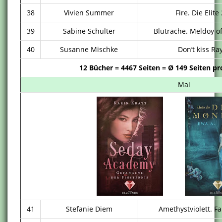
38
Vivien Summer
Fire. Die Elite
39
Sabine Schulter
Blutrache. Meldoy o
40
Susanne Mischke
Don’t kiss Ra
12 Bücher = 4467 Seiten = Ø 149 Seiten pr
Mai
41
Stefanie Diem
Amethystviolett. Fa