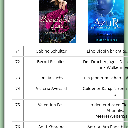
71
Sabine Schulter
Eine Diebin bricht au
72
Bernd Perplies
Der Drachenjäger. Die 
ins Wolkenme
73
Emilia Fuchs
Ein Jahr zum Leben. Ja
74
Victoria Aveyard
Goldener Käfig. Farben
3
75
Valentina Fast
In den endlosen Tie
Atlantiks.
MeeresWeltenSa
76
Aditi Khorana
Amrita. Am Ende beg