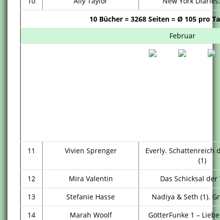
10
Ally Taylor
New York Diaries:
10 Bücher = 3268 Seiten = Ø 105 pro T
Februar
11
Vivien Sprenger
Everly. Schattenreich
(1)
12
Mira Valentin
Das Schicksal der
13
Stefanie Hasse
Nadiya & Seth (1). G
14
Marah Woolf
GötterFunke 1 – Liebe