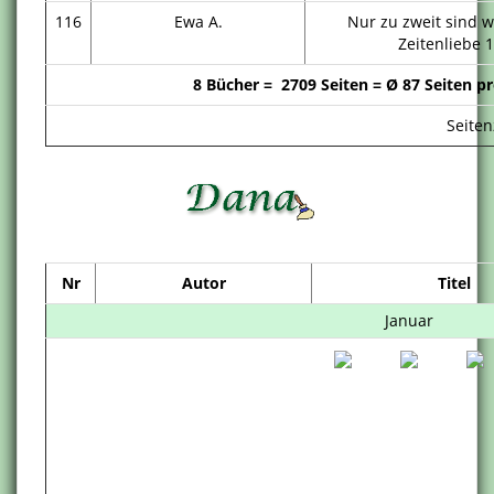
116
Ewa A.
Nur zu zweit sind wi
Zeitenliebe 1
8 Bücher =
2709 Seiten = Ø 87 Seiten p
Seiten
Nr
Autor
Titel
Januar