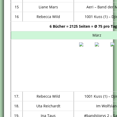
15
Liane Mars
Aeri – Band der 
16
Rebecca Wild
1001 Kuss (1) – Dj
6 Bücher = 2125 Seiten = Ø 75 pro Tag
März
17.
Rebecca Wild
1001 Kuss (1) – Dj
18.
Uta Reichardt
Im Wolfsla
19.
Ina Taus
#bandstorys 2 – S