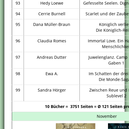
93
Hedy Loewe
Gefesselte Seelen. Digni
94
Cerrie Burnell
Scarlet und der Zaube
95
Dana Müller-Braun
Königlich verlie
Die Königlich-Re
96
Claudia Romes
Immortal Love. Ein H
Menschlichkei
97
Andreas Dutter
Juwelenglanz. Camp 
Gaben 1
98
Ewa A.
Im Schatten der dre
Die Monde-Sag
99
Sandra Hörger
Zwischen Reue und R
Sublevel 2
10 Bücher = 3751 Seiten = Ø 121 Seiten pr
November