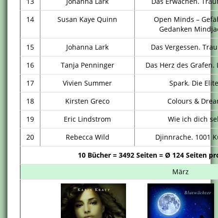
13
Johanna Lark
Das Erwachen. Trau
14
Susan Kaye Quinn
Open Minds – Gefäh
Gedanken Mindja
15
Johanna Lark
Das Vergessen. Trau
16
Tanja Penninger
Das Herz des Grafen. 
17
Vivien Summer
Spark. Die Elite
18
Kirsten Greco
Colours & Dre
19
Eric Lindstrom
Wie ich dich s
20
Rebecca Wild
Djinnrache. 1001 K
10 Bücher = 3492 Seiten = Ø 124 Seiten pr
März