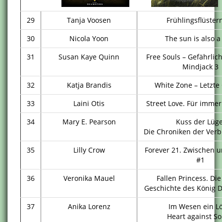
29
Tanja Voosen
Frühlingsflüster
30
Nicola Yoon
The sun is also a
31
Susan Kaye Quinn
Free Souls – Gefährli
Mindjack 3
32
Katja Brandis
White Zone – Letzte
33
Laini Otis
Street Love. Für immer
34
Mary E. Pearson
Kuss der Lüge
Die Chroniken der Verb
35
Lilly Crow
Forever 21. Zwischen u
#1
36
Veronika Mauel
Fallen Princess. Di
Geschichte des König D
37
Anika Lorenz
Im Wesen ein L
Heart against So