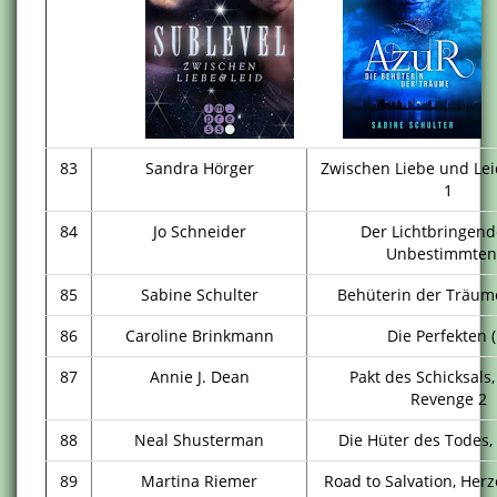
83
Sandra Hörger
Zwischen Liebe und Lei
1
84
Jo Schneider
Der Lichtbringend
Unbestimmten
85
Sabine Schulter
Behüterin der Träume
86
Caroline Brinkmann
Die Perfekten (
87
Annie J. Dean
Pakt des Schicksals,
Revenge 2
88
Neal Shusterman
Die Hüter des Todes,
89
Martina Riemer
Road to Salvation, Her