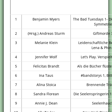
1
Benjamin Myers
The Bad Tuesdays 1- D
Symmetrie
2
(Hrsg.) Andreas Sturm
Giftmorde 
3
Melanie Klein
Leidenschaftliche B
Lena & Phin
4
Jennifer Wolf
Let’s Play. Verspie
5
Felicitas Brandt
Als die Bücher flüst
6
Ina Taus
#bandstorys 1, Bit
7
Alina Stoica
Brennende Tr
8
Sandra Florean
Die Seelenspringerin 
9
Annie J. Dean
Seelenhauc