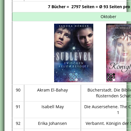
7 Bücher = 2797 Seiten = Ø 93 Seiten pro
Oktober
90
Akram El-Bahay
Bücherstadt. Die Bibl
flüsternden Schat
91
Isabell May
Die Ausersehene. The 
1
92
Erika Johansen
Verbannt. Königin der 