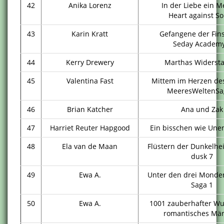
42
Anika Lorenz
In der Liebe ein 
Heart against So
43
Karin Kratt
Gefangene der Fins
Seday Academy
44
Kerry Drewery
Marthas Widerst
45
Valentina Fast
Mittem im Herzen des
MeeresWeltenSa
46
Brian Katcher
Ana und Zak
47
Harriet Reuter Hapgood
Ein bisschen wie Unen
48
Ela van de Maan
Flüstern der Dunkelheit
dusk 7
49
Ewa A.
Unter den drei Monde
Saga 1
50
Ewa A.
1001 zauberhafter Wu
romantisches Mä