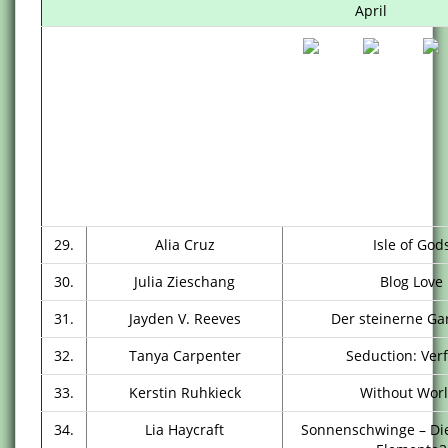
April
29.
Alia Cruz
Isle of God
30.
Julia Zieschang
Blog Love
31.
Jayden V. Reeves
Der steinerne Gar
32.
Tanya Carpenter
Seduction: Ver
33.
Kerstin Ruhkieck
Without Wor
34.
Lia Haycraft
Sonnenschwinge – Di