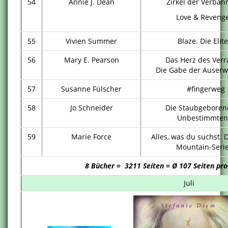
54
Annie J. Dean
Zirkel der Verban
Love & Revenge
55
Vivien Summer
Blaze. Die Elite
56
Mary E. Pearson
Das Herz des Verr
Die Gabe der Auserw
57
Susanne Fülscher
#fingerweg
58
Jo Schneider
Die Staubgeborene
Unbestimmten
59
Marie Force
Alles, was du suchst. 
Mountain-Serie
8 Bücher = 3211 Seiten = Ø 107 Seiten pro
Juli