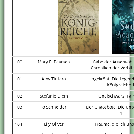
100
Mary E. Pearson
Gabe der Auserwählt
Chroniken der Verbli
101
Amy Tintera
Ungekrönt. Die Legend
Königreiche 
102
Stefanie Diem
Opalschwarz. Fair
103
Jo Schneider
Der Chaosbote, Die Un
4
104
Lily Oliver
Träume, die ich uns