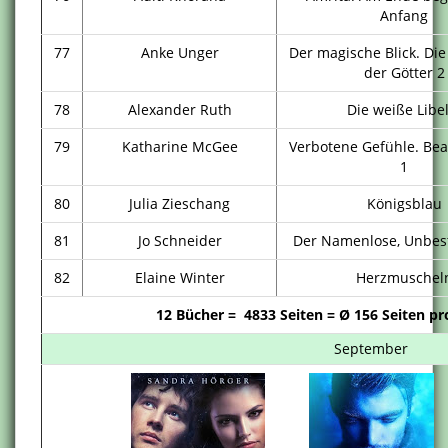
Anfang
77
Anke Unger
Der magische Blick. Di
der Götter 2
78
Alexander Ruth
Die weiße Libel
79
Katharine McGee
Verbotene Gefühle. Beau
1
80
Julia Zieschang
Königsblau
81
Jo Schneider
Der Namenlose, Unbes
82
Elaine Winter
Herzmuschel
12 Bücher = 4833 Seiten = Ø 156 Seiten p
September