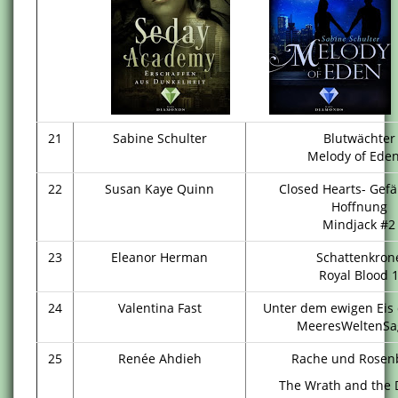
21
Sabine Schulter
Blutwächter
Melody of Eden
22
Susan Kaye Quinn
Closed Hearts- Gefä
Hoffnung
Mindjack #2
23
Eleanor Herman
Schattenkron
Royal Blood 
24
Valentina Fast
Unter dem ewigen Eis 
MeeresWeltenSa
25
Renée Ahdieh
Rache und Rosen
The Wrath and the