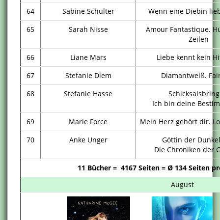
64
Sabine Schulter
Wenn eine Diebin lieb
65
Sarah Nisse
Amour Fantastique. Hü
Zeilen
66
Liane Mars
Liebe kennt kein Hi
67
Stefanie Diem
Diamantweiß. Fair
68
Stefanie Hasse
Schicksalsbring
Ich bin deine Besti
69
Marie Force
Mein Herz gehört dir. Lo
70
Anke Unger
Göttin der Dunkel
Die Chroniken der G
11 Bücher = 4167 Seiten = Ø 134 Seiten pr
August