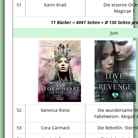
51
Karin Kratt
Die eiserne Ord
Magicae 1
11 Bücher = 4041 Seiten = Ø 130 Seiten pr
Juni
52
Vanessa Riese
Die wundersame We
Fabelwesen. Abigail 
53
Cora Carmack
Die Rebellin. Storm