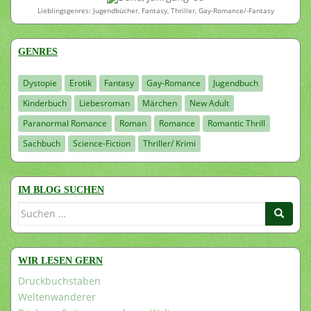
Lieblingsgenres: Jugendbücher, Fantasy, Thriller, Gay-Romance/-Fantasy
GENRES
Dystopie
Erotik
Fantasy
Gay-Romance
Jugendbuch
Kinderbuch
Liebesroman
Märchen
New Adult
Paranormal Romance
Roman
Romance
Romantic Thrill
Sachbuch
Science-Fiction
Thriller/ Krimi
IM BLOG SUCHEN
Suchen
nach:
WIR LESEN GERN
Druckbuchstaben
Weltenwanderer