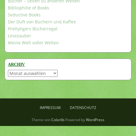
Bücher – Seiten zu anderen Welten
Bibliophilie of Books
Seductive Books
Der Duft von Büchern und Kaffee
Prettytigers Bücherregal
Lesezauber
Meine Welt voller Welten
ARCHIV
Archiv
IMPRESSUM
DATENSCHUTZ
Theme von
Colorlib
Powered by
WordPress