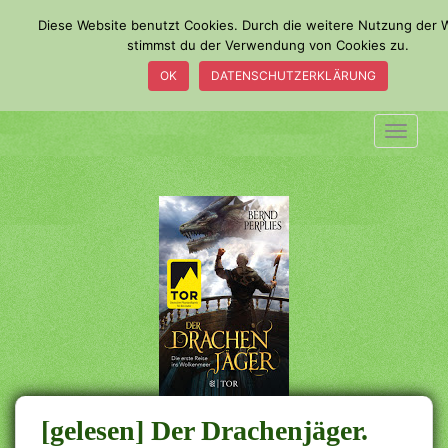
S
Diese Website benutzt Cookies. Durch die weitere Nutzung der 
k
stimmst du der Verwendung von Cookies zu.
i
OK
DATENSCHUTZERKLÄRUNG
p
t
o
TOGGLE
m
a
i
n
c
o
n
t
e
n
t
[gelesen] Der Drachenjäger.