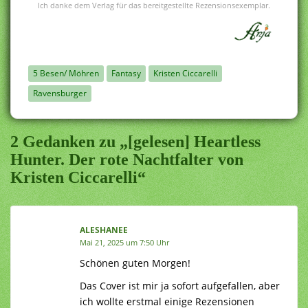
Ich danke dem Verlag für das bereitgestellte Rezensionsexemplar.
5 Besen/ Möhren
Fantasy
Kristen Ciccarelli
Ravensburger
2 Gedanken zu „[gelesen] Heartless
Hunter. Der rote Nachtfalter von
Kristen Ciccarelli“
ALESHANEE
Mai 21, 2025 um 7:50 Uhr
Schönen guten Morgen!
Das Cover ist mir ja sofort aufgefallen, aber
ich wollte erstmal einige Rezensionen