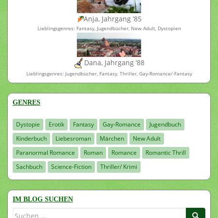
Anja, Jahrgang ’85
Lieblingsgenres: Fantasy, Jugendbücher, New Adult, Dystopien
Dana, Jahrgang ’88
Lieblingsgenres: Jugendbücher, Fantasy, Thriller, Gay-Romance/-Fantasy
GENRES
Dystopie
Erotik
Fantasy
Gay-Romance
Jugendbuch
Kinderbuch
Liebesroman
Märchen
New Adult
Paranormal Romance
Roman
Romance
Romantic Thrill
Sachbuch
Science-Fiction
Thriller/ Krimi
IM BLOG SUCHEN
Suchen