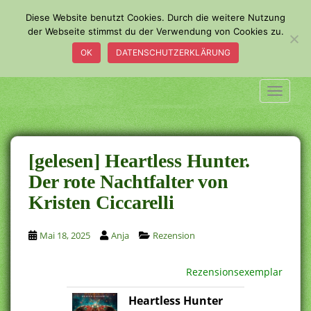
S
Diese Website benutzt Cookies. Durch die weitere Nutzung
k
der Webseite stimmst du der Verwendung von Cookies zu.
i
OK
DATENSCHUTZERKLÄRUNG
p
t
o
TOGGLE
m
a
i
n
[gelesen] Heartless Hunter.
c
Der rote Nachtfalter von
o
Kristen Ciccarelli
n
t
e
Mai 18, 2025
Anja
Rezension
n
t
Rezensionsexemplar
Heartless Hunter