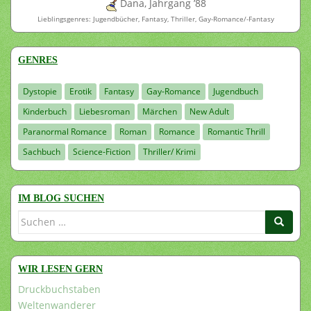
Dana, Jahrgang ’88
Lieblingsgenres: Jugendbücher, Fantasy, Thriller, Gay-Romance/-Fantasy
GENRES
Dystopie
Erotik
Fantasy
Gay-Romance
Jugendbuch
Kinderbuch
Liebesroman
Märchen
New Adult
Paranormal Romance
Roman
Romance
Romantic Thrill
Sachbuch
Science-Fiction
Thriller/ Krimi
IM BLOG SUCHEN
Suchen
nach:
WIR LESEN GERN
Druckbuchstaben
Weltenwanderer