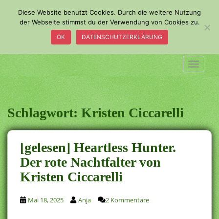
S
Diese Website benutzt Cookies. Durch die weitere Nutzung
k
der Webseite stimmst du der Verwendung von Cookies zu.
i
OK
DATENSCHUTZERKLÄRUNG
p
t
o
TOGGLE
m
a
i
n
Schlagwort:
Kristen Ciccarelli
c
o
n
[gelesen] Heartless Hunter.
t
Der rote Nachtfalter von
e
Kristen Ciccarelli
n
t
Mai 18, 2025
Anja
2 Kommentare