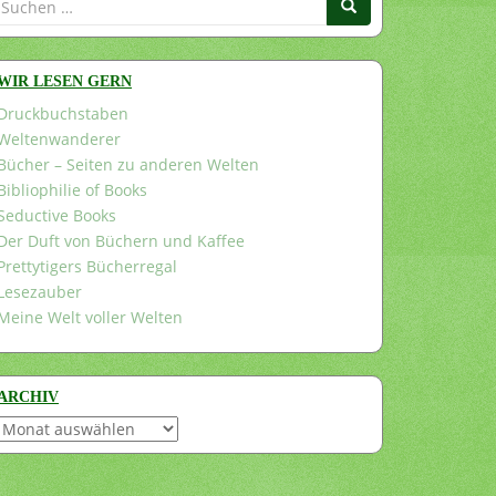
nach:
WIR LESEN GERN
Druckbuchstaben
Weltenwanderer
Bücher – Seiten zu anderen Welten
Bibliophilie of Books
Seductive Books
Der Duft von Büchern und Kaffee
Prettytigers Bücherregal
Lesezauber
Meine Welt voller Welten
ARCHIV
Archiv