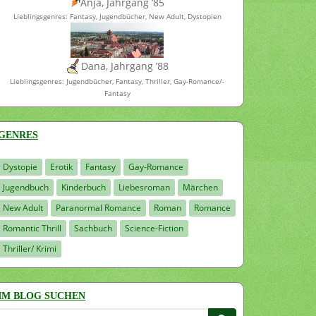
Anja, Jahrgang ’85
Lieblingsgenres: Fantasy, Jugendbücher, New Adult, Dystopien
Dana, Jahrgang ’88
Lieblingsgenres: Jugendbücher, Fantasy, Thriller, Gay-Romance/-
Fantasy
GENRES
Dystopie
Erotik
Fantasy
Gay-Romance
Jugendbuch
Kinderbuch
Liebesroman
Märchen
New Adult
Paranormal Romance
Roman
Romance
Romantic Thrill
Sachbuch
Science-Fiction
Thriller/ Krimi
IM BLOG SUCHEN
Suchen