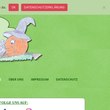
 zu.
OK
DATENSCHUTZERKLÄRUNG
E
ÜBER UNS
IMPRESSUM
DATENSCHUTZ
FOLGE UNS AUF: