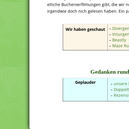
etliche Bucherverfilmungen gibt, die wir 
irgendwie doch nich gelesen haben. Ein p
–
Diverge
Wir haben geschaut
–
Insurge
–
Beastly
–
Maze Ru
Gedanken rund
Geplauder
–
unsere 
–
Doppelt
–
Rezensi