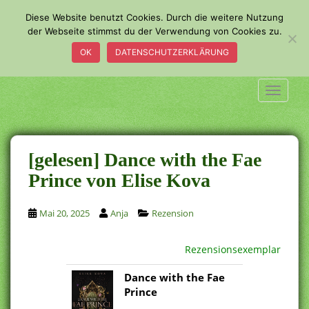
S
Diese Website benutzt Cookies. Durch die weitere Nutzung
k
der Webseite stimmst du der Verwendung von Cookies zu.
i
OK
DATENSCHUTZERKLÄRUNG
p
t
o
TOGGLE
m
a
i
n
[gelesen] Dance with the Fae
c
Prince von Elise Kova
o
n
Mai 20, 2025
Anja
Rezension
t
e
n
Rezensionsexemplar
t
Dance with the Fae
Prince