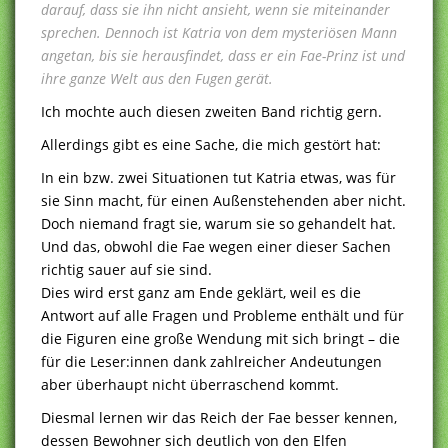
darauf, dass sie ihn nicht ansieht, wenn sie miteinander
sprechen. Dennoch ist Katria von dem mysteriösen Mann
angetan, bis sie herausfindet, dass er ein Fae-Prinz ist und
ihre ganze Welt aus den Fugen gerät.
Ich mochte auch diesen zweiten Band richtig gern.
Allerdings gibt es eine Sache, die mich gestört hat:
In ein bzw. zwei Situationen tut Katria etwas, was für
sie Sinn macht, für einen Außenstehenden aber nicht.
Doch niemand fragt sie, warum sie so gehandelt hat.
Und das, obwohl die Fae wegen einer dieser Sachen
richtig sauer auf sie sind.
Dies wird erst ganz am Ende geklärt, weil es die
Antwort auf alle Fragen und Probleme enthält und für
die Figuren eine große Wendung mit sich bringt – die
für die Leser:innen dank zahlreicher Andeutungen
aber überhaupt nicht überraschend kommt.
Diesmal lernen wir das Reich der Fae besser kennen,
dessen Bewohner sich deutlich von den Elfen