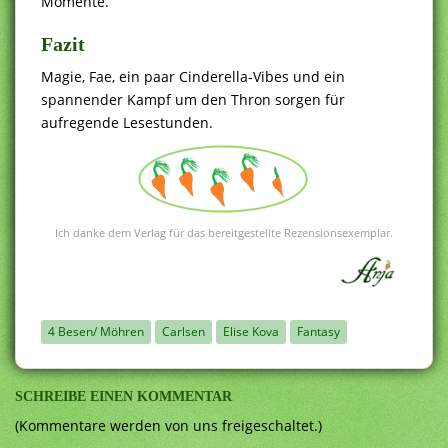
Momente.
Fazit
Magie, Fae, ein paar Cinderella-Vibes und ein
spannender Kampf um den Thron sorgen für
aufregende Lesestunden.
Ich danke dem Verlag für das bereitgestellte Rezensionsexemplar.
4 Besen/ Möhren
Carlsen
Elise Kova
Fantasy
SCHREIBE EINEN KOMMENTAR
(Kommentare werden von uns freigeschaltet.)