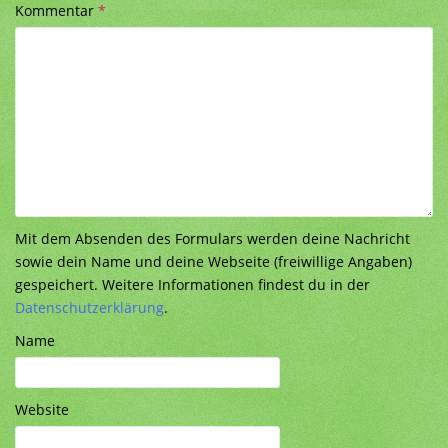
Kommentar
*
Mit dem Absenden des Formulars werden deine Nachricht
sowie dein Name und deine Webseite (freiwillige Angaben)
gespeichert. Weitere Informationen findest du in der
Datenschutzerklärung
.
Name
Website