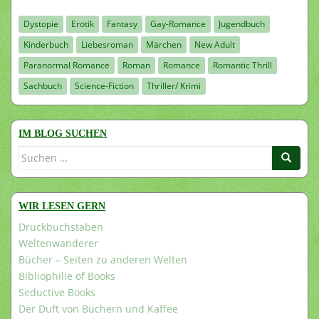
Dystopie
Erotik
Fantasy
Gay-Romance
Jugendbuch
Kinderbuch
Liebesroman
Märchen
New Adult
Paranormal Romance
Roman
Romance
Romantic Thrill
Sachbuch
Science-Fiction
Thriller/ Krimi
IM BLOG SUCHEN
Suchen
nach:
WIR LESEN GERN
Druckbuchstaben
Weltenwanderer
Bücher – Seiten zu anderen Welten
Bibliophilie of Books
Seductive Books
Der Duft von Büchern und Kaffee