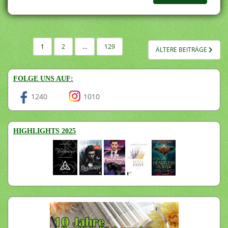
SEITENNUMMERIERUNG
1
2
…
129
ÄLTERE BEITRÄGE
DER
BEITRÄGE
FOLGE UNS AUF:
1240
1010
HIGHLIGHTS 2025