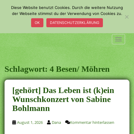
S
Diese Website benutzt Cookies. Durch die weitere Nutzung
k
der Webseite stimmst du der Verwendung von Cookies zu.
i
OK
DATENSCHUTZERKLÄRUNG
p
t
o
TOGGLE
m
a
i
n
Schlagwort:
4 Besen/ Möhren
c
o
n
[gehört] Das Leben ist (k)ein
t
Wunschkonzert von Sabine
e
Bohlmann
n
t
August 1, 2026
Dana
Kommentar hinterlassen