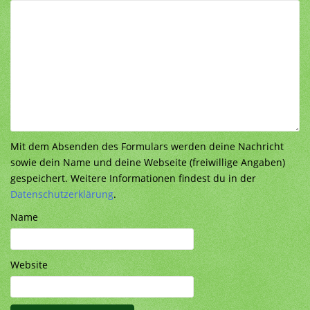
Mit dem Absenden des Formulars werden deine Nachricht
sowie dein Name und deine Webseite (freiwillige Angaben)
gespeichert. Weitere Informationen findest du in der
Datenschutzerklärung
.
Name
Website