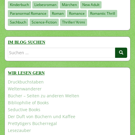
Kinderbuch
Liebesroman
Märchen
New Adult
Paranormal Romance
Roman
Romance
Romantic Thrill
Sachbuch
Science-Fiction
Thriller/ Krimi
IM BLOG SUCHEN
Suchen
nach:
WIR LESEN GERN
Druckbuchstaben
Weltenwanderer
Bücher – Seiten zu anderen Welten
Bibliophilie of Books
Seductive Books
Der Duft von Büchern und Kaffee
Prettytigers Bücherregal
Lesezauber