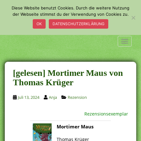
S
Diese Website benutzt Cookies. Durch die weitere Nutzung
k
der Webseite stimmst du der Verwendung von Cookies zu.
i
OK
DATENSCHUTZERKLÄRUNG
p
t
o
TOGGLE
m
a
i
n
[gelesen] Mortimer Maus von
c
Thomas Krüger
o
n
Juli 13, 2024
Anja
Rezension
t
e
n
Rezensionsexemplar
t
Mortimer Maus
.
Thomas Krüger