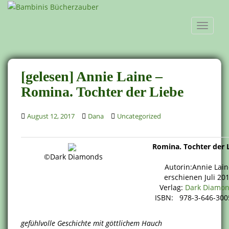
S
k
TOGGLE
i
p
t
o
[gelesen] Annie Laine –
m
a
Romina. Tochter der Liebe
i
n
August 12, 2017
Dana
Uncategorized
c
o
Romina. Tochter der 
n
©Dark Diamonds
t
Autorin:Annie Lain
e
erschienen Juli 20
n
Verlag:
Dark Diamo
t
ISBN: 978-3-646-300
gefühlvolle Geschichte mit göttlichem Hauch