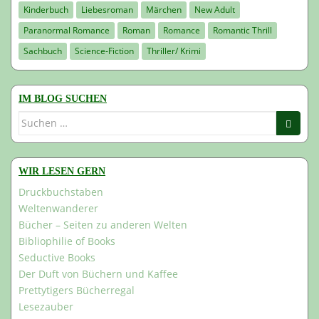
Kinderbuch
Liebesroman
Märchen
New Adult
Paranormal Romance
Roman
Romance
Romantic Thrill
Sachbuch
Science-Fiction
Thriller/ Krimi
IM BLOG SUCHEN
Suchen
nach:
WIR LESEN GERN
Druckbuchstaben
Weltenwanderer
Bücher – Seiten zu anderen Welten
Bibliophilie of Books
Seductive Books
Der Duft von Büchern und Kaffee
Prettytigers Bücherregal
Lesezauber