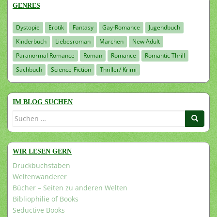
GENRES
Dystopie
Erotik
Fantasy
Gay-Romance
Jugendbuch
Kinderbuch
Liebesroman
Märchen
New Adult
Paranormal Romance
Roman
Romance
Romantic Thrill
Sachbuch
Science-Fiction
Thriller/ Krimi
IM BLOG SUCHEN
Suchen
nach:
WIR LESEN GERN
Druckbuchstaben
Weltenwanderer
Bücher – Seiten zu anderen Welten
Bibliophilie of Books
Seductive Books