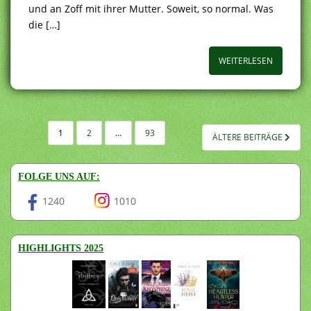
und an Zoff mit ihrer Mutter. Soweit, so normal. Was
die […]
WEITERLESEN
SEITENNUMMERIERUNG
1
2
…
93
ÄLTERE BEITRÄGE
DER
BEITRÄGE
FOLGE UNS AUF:
1240
1010
HIGHLIGHTS 2025