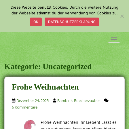
S
Diese Website benutzt Cookies. Durch die weitere Nutzung
k
der Webseite stimmst du der Verwendung von Cookies zu.
i
OK
DATENSCHUTZERKLÄRUNG
p
t
o
TOGGLE
m
a
i
n
Kategorie:
Uncategorized
c
o
n
Frohe Weihnachten
t
e
Dezember 24, 2025
Bambinis Buecherzauber
n
6 Kommentare
t
Frohe Weihnachten ihr Lieben! Lasst es
euch gut gehen, lasst den Alltag hinter