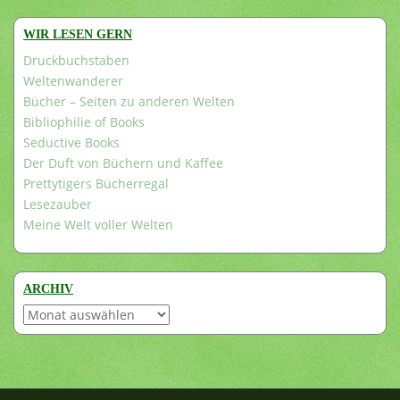
WIR LESEN GERN
Druckbuchstaben
Weltenwanderer
Bücher – Seiten zu anderen Welten
Bibliophilie of Books
Seductive Books
Der Duft von Büchern und Kaffee
Prettytigers Bücherregal
Lesezauber
Meine Welt voller Welten
ARCHIV
Archiv