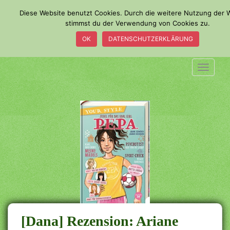
S
Diese Website benutzt Cookies. Durch die weitere Nutzung der 
k
stimmst du der Verwendung von Cookies zu.
i
OK
DATENSCHUTZERKLÄRUNG
p
t
o
TOGGLE
m
a
i
n
c
o
n
t
e
n
t
[Dana] Rezension: Ariane