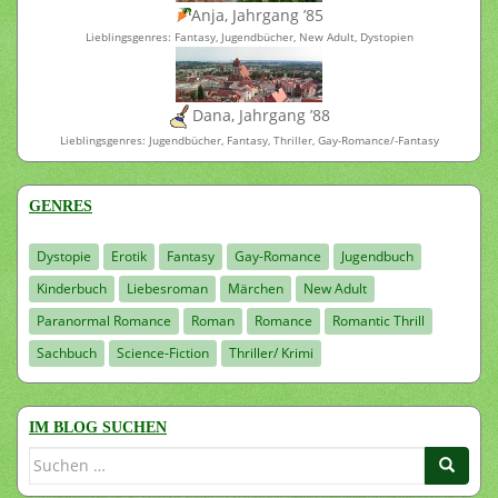
Anja, Jahrgang ’85
Lieblingsgenres: Fantasy, Jugendbücher, New Adult, Dystopien
Dana, Jahrgang ’88
Lieblingsgenres: Jugendbücher, Fantasy, Thriller, Gay-Romance/-Fantasy
GENRES
Dystopie
Erotik
Fantasy
Gay-Romance
Jugendbuch
Kinderbuch
Liebesroman
Märchen
New Adult
Paranormal Romance
Roman
Romance
Romantic Thrill
Sachbuch
Science-Fiction
Thriller/ Krimi
IM BLOG SUCHEN
Suchen
nach: