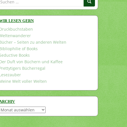
nach:
WIR LESEN GERN
Druckbuchstaben
Weltenwanderer
Bücher – Seiten zu anderen Welten
Bibliophilie of Books
Seductive Books
Der Duft von Büchern und Kaffee
Prettytigers Bücherregal
Lesezauber
Meine Welt voller Welten
ARCHIV
Archiv