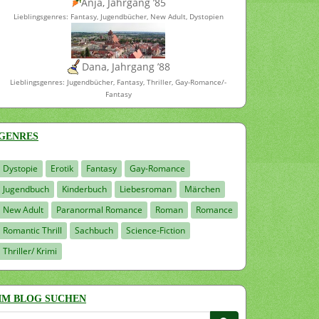
Anja, Jahrgang ’85
Lieblingsgenres: Fantasy, Jugendbücher, New Adult, Dystopien
Dana, Jahrgang ’88
Lieblingsgenres: Jugendbücher, Fantasy, Thriller, Gay-Romance/-
Fantasy
GENRES
Dystopie
Erotik
Fantasy
Gay-Romance
Jugendbuch
Kinderbuch
Liebesroman
Märchen
New Adult
Paranormal Romance
Roman
Romance
Romantic Thrill
Sachbuch
Science-Fiction
Thriller/ Krimi
IM BLOG SUCHEN
Suchen