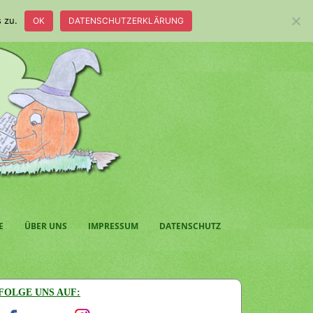
 zu.
OK
DATENSCHUTZERKLÄRUNG
E
ÜBER UNS
IMPRESSUM
DATENSCHUTZ
FOLGE UNS AUF: