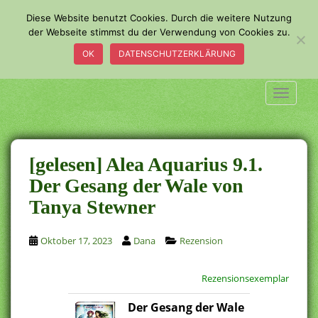
S
Diese Website benutzt Cookies. Durch die weitere Nutzung
k
der Webseite stimmst du der Verwendung von Cookies zu.
i
OK
DATENSCHUTZERKLÄRUNG
p
t
o
TOGGLE
m
a
i
n
[gelesen] Alea Aquarius 9.1.
c
Der Gesang der Wale von
o
Tanya Stewner
n
t
e
Oktober 17, 2023
Dana
Rezension
n
t
Rezensionsexemplar
Der Gesang der Wale