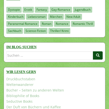
Dystopie
Erotik
Fantasy
Gay-Romance
Jugendbuch
Kinderbuch
Liebesroman
Märchen
New Adult
Paranormal Romance
Roman
Romance
Romantic Thrill
Sachbuch
Science-Fiction
Thriller/ Krimi
IM BLOG SUCHEN
Suchen
nach:
WIR LESEN GERN
Druckbuchstaben
Weltenwanderer
Bücher – Seiten zu anderen Welten
Bibliophilie of Books
Seductive Books
Der Duft von Büchern und Kaffee