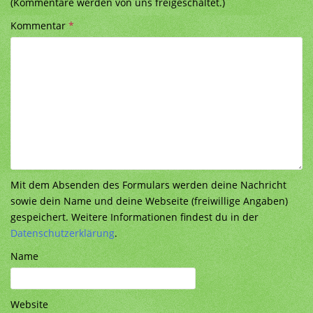
(Kommentare werden von uns freigeschaltet.)
Kommentar
*
Mit dem Absenden des Formulars werden deine Nachricht
sowie dein Name und deine Webseite (freiwillige Angaben)
gespeichert. Weitere Informationen findest du in der
Datenschutzerklärung
.
Name
Website