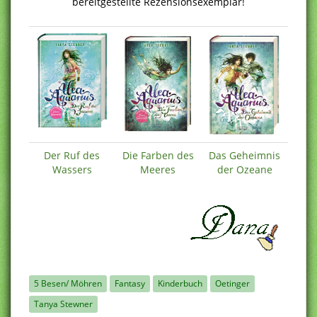
bereitgestellte Rezensionsexemplar!
Der Ruf des
Die Farben des
Das Geheimnis
Wassers
Meeres
der Ozeane
5 Besen/ Möhren
Fantasy
Kinderbuch
Oetinger
Tanya Stewner