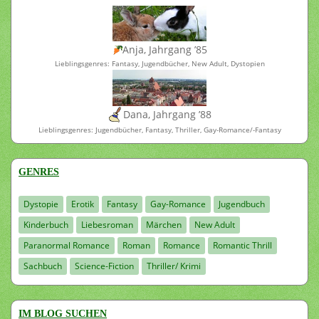
Anja, Jahrgang ’85
Lieblingsgenres: Fantasy, Jugendbücher, New Adult, Dystopien
Dana, Jahrgang ’88
Lieblingsgenres: Jugendbücher, Fantasy, Thriller, Gay-Romance/-Fantasy
GENRES
Dystopie
Erotik
Fantasy
Gay-Romance
Jugendbuch
Kinderbuch
Liebesroman
Märchen
New Adult
Paranormal Romance
Roman
Romance
Romantic Thrill
Sachbuch
Science-Fiction
Thriller/ Krimi
IM BLOG SUCHEN