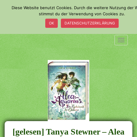
S
Diese Website benutzt Cookies. Durch die weitere Nutzung der 
k
stimmst du der Verwendung von Cookies zu.
i
OK
DATENSCHUTZERKLÄRUNG
p
t
o
TOGGLE
m
a
i
n
c
o
n
t
e
n
t
[gelesen] Tanya Stewner – Alea