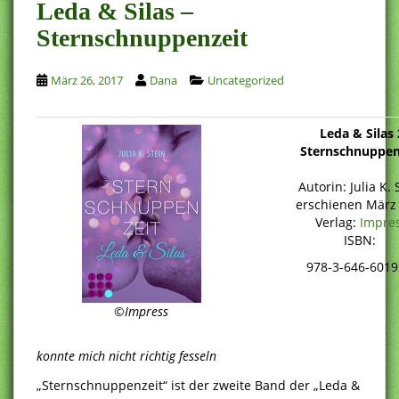
Leda & Silas –
Sternschnuppenzeit
März 26, 2017
Dana
Uncategorized
Leda & Silas 
Sternschnuppen
Autorin: Julia K. 
erschienen März
Verlag:
Impre
ISBN:
978-3-646-6019
©
Impress
konnte mich nicht richtig fesseln
„Sternschnuppenzeit“ ist der zweite Band der „Leda &