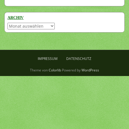
ARCHIV
Archiv
IMPRESSUM
DATENSCHUTZ
Theme von
Colorlib
Powered by
WordPress