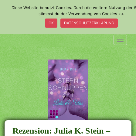
S
Diese Website benutzt Cookies. Durch die weitere Nutzung der 
k
stimmst du der Verwendung von Cookies zu.
i
OK
DATENSCHUTZERKLÄRUNG
p
t
o
TOGGLE
m
a
i
n
c
o
n
t
e
n
t
Rezension: Julia K. Stein –