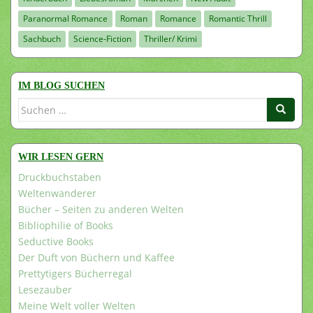
Paranormal Romance
Roman
Romance
Romantic Thrill
Sachbuch
Science-Fiction
Thriller/ Krimi
IM BLOG SUCHEN
Suchen
nach:
WIR LESEN GERN
Druckbuchstaben
Weltenwanderer
Bücher – Seiten zu anderen Welten
Bibliophilie of Books
Seductive Books
Der Duft von Büchern und Kaffee
Prettytigers Bücherregal
Lesezauber
Meine Welt voller Welten