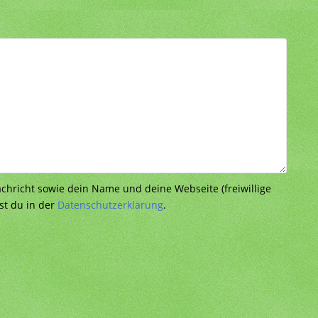
richt sowie dein Name und deine Webseite (freiwillige
st du in der
Datenschutzerklärung
.