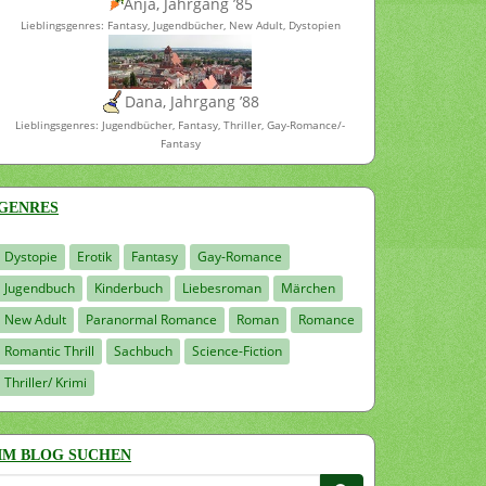
Anja, Jahrgang ’85
Lieblingsgenres: Fantasy, Jugendbücher, New Adult, Dystopien
Dana, Jahrgang ’88
Lieblingsgenres: Jugendbücher, Fantasy, Thriller, Gay-Romance/-
Fantasy
GENRES
Dystopie
Erotik
Fantasy
Gay-Romance
Jugendbuch
Kinderbuch
Liebesroman
Märchen
New Adult
Paranormal Romance
Roman
Romance
Romantic Thrill
Sachbuch
Science-Fiction
Thriller/ Krimi
IM BLOG SUCHEN
Suchen