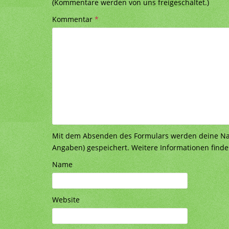
(Kommentare werden von uns freigeschaltet.)
Kommentar
*
Mit dem Absenden des Formulars werden deine Nach
Angaben) gespeichert. Weitere Informationen finde
Name
Website