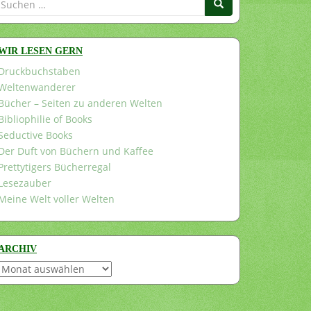
nach:
WIR LESEN GERN
Druckbuchstaben
Weltenwanderer
Bücher – Seiten zu anderen Welten
Bibliophilie of Books
Seductive Books
Der Duft von Büchern und Kaffee
Prettytigers Bücherregal
Lesezauber
Meine Welt voller Welten
ARCHIV
Archiv