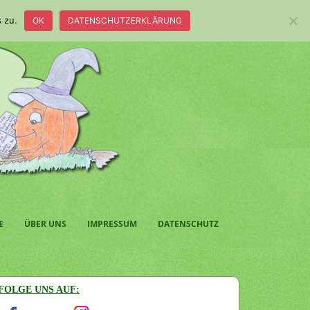
 zu.
OK
DATENSCHUTZERKLÄRUNG
E
ÜBER UNS
IMPRESSUM
DATENSCHUTZ
FOLGE UNS AUF: