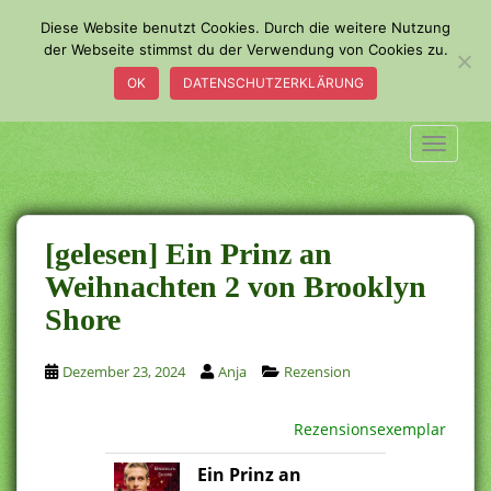
S
Diese Website benutzt Cookies. Durch die weitere Nutzung
k
der Webseite stimmst du der Verwendung von Cookies zu.
i
OK
DATENSCHUTZERKLÄRUNG
p
t
o
TOGGLE
m
a
i
n
[gelesen] Ein Prinz an
c
Weihnachten 2 von Brooklyn
o
Shore
n
t
e
Dezember 23, 2024
Anja
Rezension
n
t
Rezensionsexemplar
Ein Prinz an