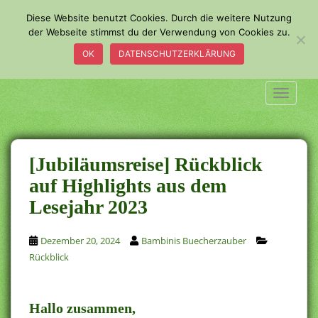
S
Diese Website benutzt Cookies. Durch die weitere Nutzung
k
der Webseite stimmst du der Verwendung von Cookies zu.
i
OK
DATENSCHUTZERKLÄRUNG
p
t
o
TOGGLE
m
a
i
n
[Jubiläumsreise] Rückblick
c
auf Highlights aus dem
o
Lesejahr 2023
n
t
e
Dezember 20, 2024
Bambinis Buecherzauber
n
Rückblick
t
Hallo zusammen,