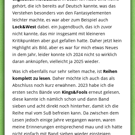
gehört, die ich bereits auf Deutsch kannte, was das
Verstehen besonders von den Fantasyelementen
leichter machte, es war aber zum Beispiel auch
Lock&West
dabei. ein Jugendbuch, das ich zuvor
nicht kannte, das mir insgesamt mit kleineren
Kritikpunkten aber gut gefallen hatte. Daher jetzt kein
Highlight als Bild, aber es war für mich etwas Neues
in dem Jahr, leider konnte ich 2024 nicht so wirklich
daran anknüpfen, vielleicht ja 2025 wieder.
Was ich ebenfalls nur sehr selten mache, ist
Reihen
komplett zu lesen
. Daher möchte ich auch das als
Abschluss noch kurz erwähnen. 2023 habe ich die
ersten sechs Bände von
Kings&Fools
erneut gelesen,
diese kannte ich nämlich schon und dann Band
sieben und acht direkt noch hinterher, damit ich die
Reihe mal vom SuB befreien kann. Da zwischen dem
Lesen jedoch einige Jahre vergangen waren, waren
meine Erinnerungen entsprechend mau und ich hätte
nicht einfach mit Band sieben wieder einsteigen