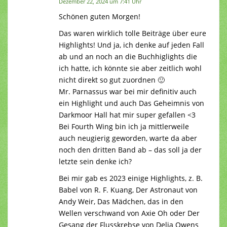
Dezember 22, 2024 um 7:41 Uhr
Schönen guten Morgen!
Das waren wirklich tolle Beiträge über eure
Highlights! Und ja, ich denke auf jeden Fall
ab und an noch an die Buchhiglights die
ich hatte, ich könnte sie aber zeitlich wohl
nicht direkt so gut zuordnen 🙂
Mr. Parnassus war bei mir definitiv auch
ein Highlight und auch Das Geheimnis von
Darkmoor Hall hat mir super gefallen <3
Bei Fourth Wing bin ich ja mittlerweile
auch neugierig geworden, warte da aber
noch den dritten Band ab – das soll ja der
letzte sein denke ich?
Bei mir gab es 2023 einige Highlights, z. B.
Babel von R. F. Kuang, Der Astronaut von
Andy Weir, Das Mädchen, das in den
Wellen verschwand von Axie Oh oder Der
Gesang der Flusskrebse von Delia Owens