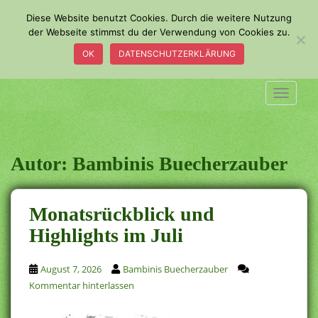
S
Diese Website benutzt Cookies. Durch die weitere Nutzung
k
der Webseite stimmst du der Verwendung von Cookies zu.
i
OK
DATENSCHUTZERKLÄRUNG
p
t
o
TOGGLE
m
a
i
n
Autor:
Bambinis Buecherzauber
c
o
n
Monatsrückblick und
t
Highlights im Juli
e
n
t
August 7, 2026
Bambinis Buecherzauber
Kommentar hinterlassen