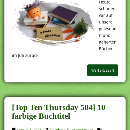
Heute
schauen
wir auf
unsere
gelesene
n und
gehörten
Bücher
im Juli zurück.
WEITERLESEN
[Top Ten Thursday 504] 10
farbige Buchtitel
August 6, 2026
Bambinis Buecherzauber