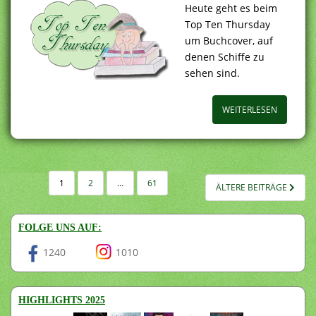
Heute geht es beim
Top Ten Thursday
um Buchcover, auf
denen Schiffe zu
sehen sind.
WEITERLESEN
SEITENNUMMERIERUNG
1
2
…
61
ÄLTERE BEITRÄGE
DER
BEITRÄGE
FOLGE UNS AUF:
1240
1010
HIGHLIGHTS 2025