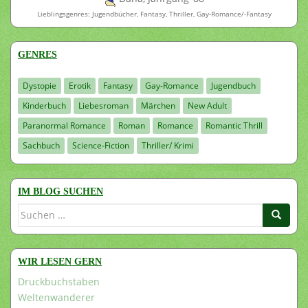
Lieblingsgenres: Jugendbücher, Fantasy, Thriller, Gay-Romance/-Fantasy
GENRES
Dystopie
Erotik
Fantasy
Gay-Romance
Jugendbuch
Kinderbuch
Liebesroman
Märchen
New Adult
Paranormal Romance
Roman
Romance
Romantic Thrill
Sachbuch
Science-Fiction
Thriller/ Krimi
IM BLOG SUCHEN
Suchen
nach:
WIR LESEN GERN
Druckbuchstaben
Weltenwanderer