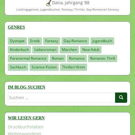
Dana, Jahrgang ’88
Lieblingsgenres: Jugendbücher, Fantasy, Thriller, Gay-Romance/-Fantasy
GENRES
Dystopie
Erotik
Fantasy
Gay-Romance
Jugendbuch
Kinderbuch
Liebesroman
Märchen
New Adult
Paranormal Romance
Roman
Romance
Romantic Thrill
Sachbuch
Science-Fiction
Thriller/ Krimi
IM BLOG SUCHEN
Suchen
nach:
WIR LESEN GERN
Druckbuchstaben
Weltenwanderer