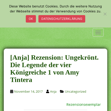
S
Diese Website benutzt Cookies. Durch die weitere Nutzung
k
der Webseite stimmst du der Verwendung von Cookies zu.
i
OK
DATENSCHUTZERKLÄRUNG
p
t
o
TOGGLE
m
a
i
n
[Anja] Rezension: Ungekrönt.
c
Die Legende der vier
o
Königreiche 1 von Amy
n
t
Tintera
e
n
November 14, 2017
Anja
Uncategorized
t
Rezensionsexemplar