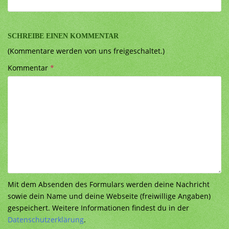
SCHREIBE EINEN KOMMENTAR
(Kommentare werden von uns freigeschaltet.)
Kommentar
*
Mit dem Absenden des Formulars werden deine Nachricht
sowie dein Name und deine Webseite (freiwillige Angaben)
gespeichert. Weitere Informationen findest du in der
Datenschutzerklärung
.