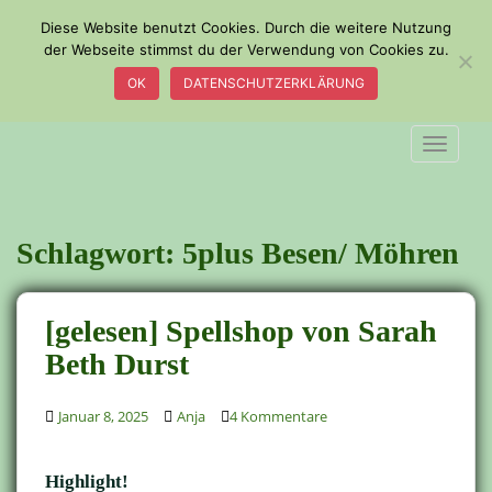
S
Diese Website benutzt Cookies. Durch die weitere Nutzung
k
der Webseite stimmst du der Verwendung von Cookies zu.
i
OK
DATENSCHUTZERKLÄRUNG
p
t
o
TOGGLE
m
a
i
n
Schlagwort:
5plus Besen/ Möhren
c
o
n
[gelesen] Spellshop von Sarah
t
Beth Durst
e
n
t
Januar 8, 2025
Anja
4 Kommentare
Highlight!