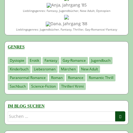
Anja, Jahrgang ’85
Lieblingsgenres: Fantasy, Jugendbücher, New Adult, Dystopien
Dana, Jahrgang ’88
Lieblingsgenres: Jugendbücher, Fantasy, Thriller, Gay-Romance/-Fantasy
GENRES
Dystopie
Erotik
Fantasy
Gay-Romance
Jugendbuch
Kinderbuch
Liebesroman
Märchen
New Adult
Paranormal Romance
Roman
Romance
Romantic Thrill
Sachbuch
Science-Fiction
Thriller/ Krimi
IM BLOG SUCHEN
Suchen
nach: