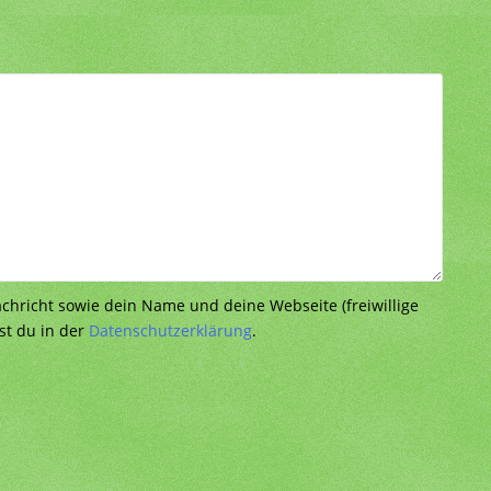
richt sowie dein Name und deine Webseite (freiwillige
st du in der
Datenschutzerklärung
.