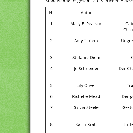
Monatsende insgesamt auf 9 Bücher, 8 davon
Nr
Autor
1
Mary E. Pearson
Gab
Chro
2
Amy Tintera
Ungek
3
Stefanie Diem
O
4
Jo Schneider
Der Ch
5
Lily Oliver
Trä
6
Richelle Mead
Der g
7
Sylvia Steele
Gesto
8
Karin Kratt
Entf