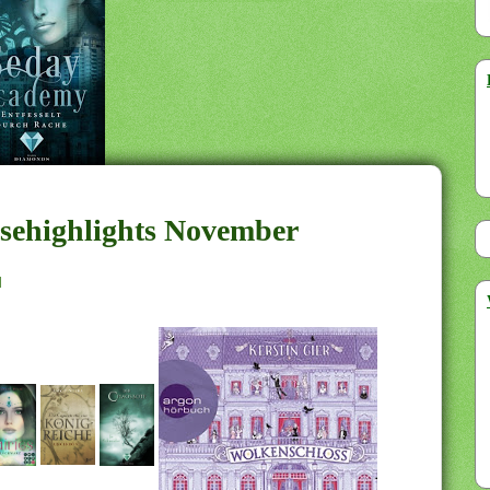
sehighlights November
d