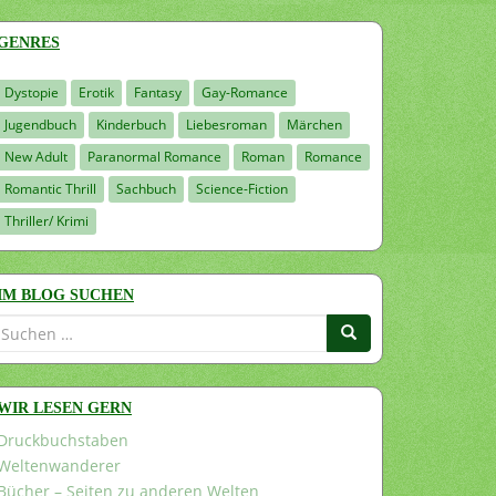
GENRES
Dystopie
Erotik
Fantasy
Gay-Romance
Jugendbuch
Kinderbuch
Liebesroman
Märchen
New Adult
Paranormal Romance
Roman
Romance
Romantic Thrill
Sachbuch
Science-Fiction
Thriller/ Krimi
IM BLOG SUCHEN
Suchen
nach:
WIR LESEN GERN
Druckbuchstaben
Weltenwanderer
Bücher – Seiten zu anderen Welten