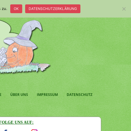
 zu.
OK
DATENSCHUTZERKLÄRUNG
E
ÜBER UNS
IMPRESSUM
DATENSCHUTZ
FOLGE UNS AUF: