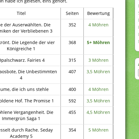
 habe ich gelesen, eins gehört.
Titel
Seiten
Bewertung
e der Auserwählten. Die
352
4 Möhren
niken der Verbliebenen 3
rönt. Die Legende der vier
368
5+
Möhren
Königreiche 1
palschwarz. Fairies 4
315
3 Möhren
aosbote, Die Unbestimmten
407
3,5 Möhren
4
ume, die ich uns stehle
400
4 Möhren
oldene Hof. The Promise 1
592
3,5 Möhren
hlene Vergangenheit. Die
455
4,5 Möhren
Immergrün Saga 1
esselt durch Rache. Seday
354
5 Möhren
Academy 5