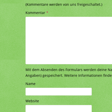
(Kommentare werden von uns freigeschaltet.)
Kommentar
*
Mit dem Absenden des Formulars werden deine Nach
Angaben) gespeichert. Weitere Informationen finde
Name
Website