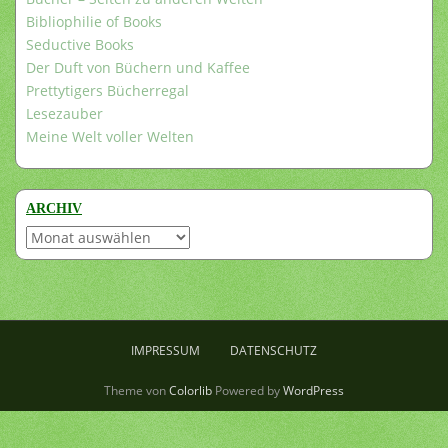
Bibliophilie of Books
Seductive Books
Der Duft von Büchern und Kaffee
Prettytigers Bücherregal
Lesezauber
Meine Welt voller Welten
ARCHIV
Archiv
IMPRESSUM
DATENSCHUTZ
Theme von
Colorlib
Powered by
WordPress