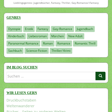
Lieblingsgenres: Jugendbücher, Fantasy, Thriller, Gay-Romance/-Fantasy
GENRES
Dystopie
Erotik
Fantasy
Gay-Romance
Jugendbuch
Kinderbuch
Liebesroman
Märchen
New Adult
Paranormal Romance
Roman
Romance
Romantic Thrill
Sachbuch
Science-Fiction
Thriller/ Krimi
IM BLOG SUCHEN
Suchen
nach:
WIR LESEN GERN
Druckbuchstaben
Weltenwanderer
Bücher – Seiten zu anderen Welten