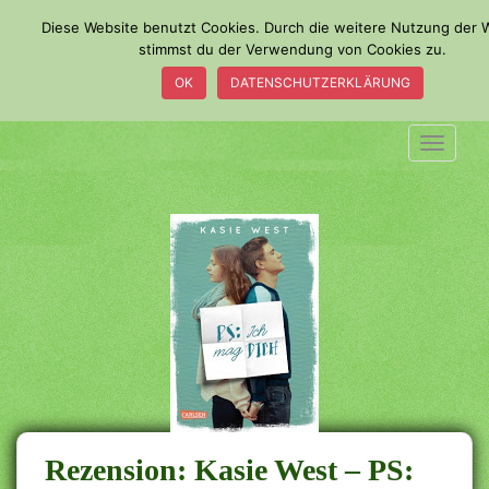
S
Diese Website benutzt Cookies. Durch die weitere Nutzung der 
k
stimmst du der Verwendung von Cookies zu.
i
OK
DATENSCHUTZERKLÄRUNG
p
t
o
TOGGLE
m
a
i
n
c
o
n
t
e
n
t
Rezension: Kasie West – PS: