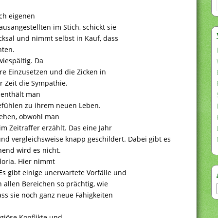
.
ach eigenen
sangestellten im Stich, schickt sie
ksal und nimmt selbst in Kauf, dass
nten.
wiespältig. Da
ere Einzusetzen und die Zicken in
r Zeit die Sympathie.
, enthält man
Gefühlen zu ihrem neuen Leben.
ziehen, obwohl man
m Zeitraffer erzählt. Das eine Jahr
nd vergleichsweise knapp geschildert. Dabei gibt es
nend wird es nicht.
oria. Hier nimmt
s gibt einige unerwartete Vorfälle und
n allen Bereichen so prächtig, wie
ss sie noch ganz neue Fähigkeiten
giöse Konflikte und