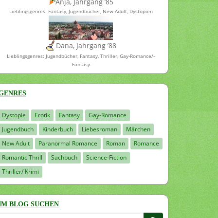
Anja, Jahrgang ’85
Lieblingsgenres: Fantasy, Jugendbücher, New Adult, Dystopien
Dana, Jahrgang ’88
Lieblingsgenres: Jugendbücher, Fantasy, Thriller, Gay-Romance/-
Fantasy
GENRES
Dystopie
Erotik
Fantasy
Gay-Romance
Jugendbuch
Kinderbuch
Liebesroman
Märchen
New Adult
Paranormal Romance
Roman
Romance
Romantic Thrill
Sachbuch
Science-Fiction
Thriller/ Krimi
IM BLOG SUCHEN
Suchen