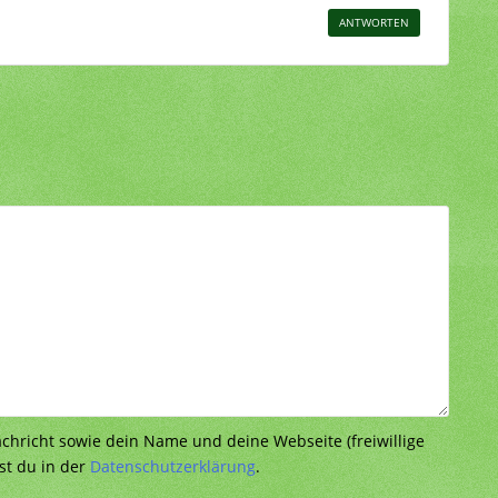
ANTWORTEN
richt sowie dein Name und deine Webseite (freiwillige
st du in der
Datenschutzerklärung
.