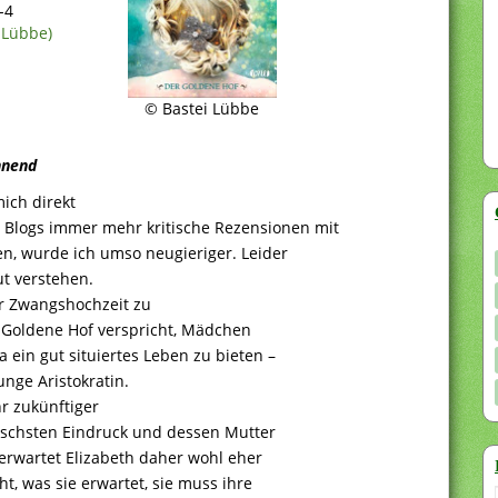
0-4
 Lübbe)
© Bastei Lübbe
annend
ich direkt
Blogs immer mehr kritische Rezensionen mit
n, wurde ich umso neugieriger. Leider
ut verstehen.
r Zwangshochzeit zu
r Goldene Hof verspricht, Mädchen
 ein gut situiertes Leben zu bieten –
unge Aristokratin.
hr zukünftiger
schsten Eindruck und dessen Mutter
n erwartet Elizabeth daher wohl eher
ht, was sie erwartet, sie muss ihre