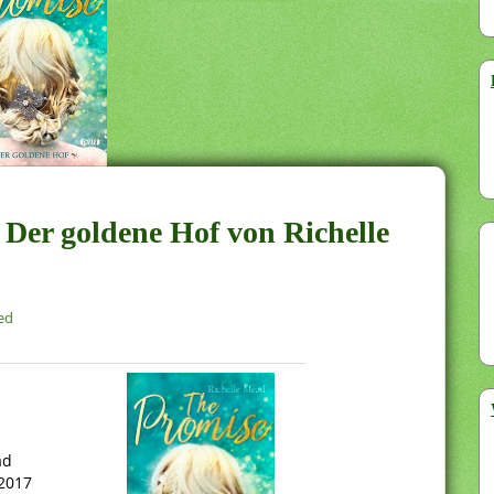
 Der goldene Hof von Richelle
ed
ad
2017