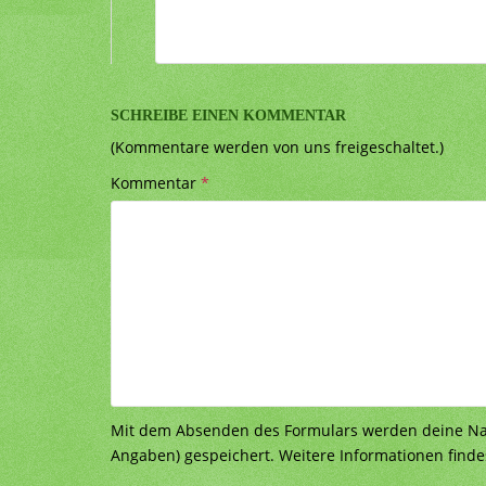
SCHREIBE EINEN KOMMENTAR
(Kommentare werden von uns freigeschaltet.)
Kommentar
*
Mit dem Absenden des Formulars werden deine Nach
Angaben) gespeichert. Weitere Informationen finde