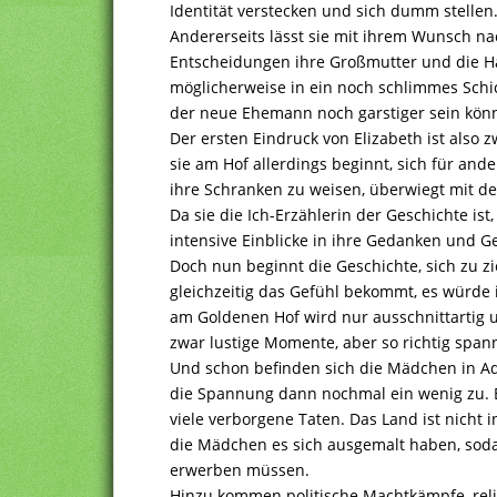
Identität verstecken und sich dumm stellen
Andererseits lässt sie mit ihrem Wunsch n
Entscheidungen ihre Großmutter und die Hau
möglicherweise in ein noch schlimmes Schic
der neue Ehemann noch garstiger sein kön
Der ersten Eindruck von Elizabeth ist also z
sie am Hof allerdings beginnt, sich für and
ihre Schranken zu weisen, überwiegt mit de
Da sie die Ich-Erzählerin der Geschichte ist
intensive Einblicke in ihre Gedanken und 
Doch nun beginnt die Geschichte, sich zu 
gleichzeitig das Gefühl bekommt, es würde i
am Goldenen Hof wird nur ausschnittartig u
zwar lustige Momente, aber so richtig span
Und schon befinden sich die Mädchen in Ad
die Spannung dann nochmal ein wenig zu. E
viele verborgene Taten. Das Land ist nicht i
die Mädchen es sich ausgemalt haben, soda
erwerben müssen.
Hinzu kommen politische Machtkämpfe, reli