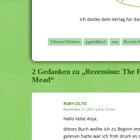
Ich danke dem Verlag für da
3 Besen/ Möhren
Jugendbuch
one
Richelle
2 Gedanken zu „Rezension: The P
Mead“
RUBY CELTIC
November 21, 2017 um 6:13 Uhr
Hallo liebe Anja,
dieses Buch wollte ich zu Beginn i
gelesen hatte war ich froh drum es 