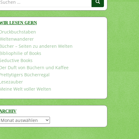
nach:
WIR LESEN GERN
Druckbuchstaben
Weltenwanderer
Bücher – Seiten zu anderen Welten
Bibliophilie of Books
Seductive Books
Der Duft von Büchern und Kaffee
Prettytigers Bücherregal
Lesezauber
Meine Welt voller Welten
ARCHIV
Archiv