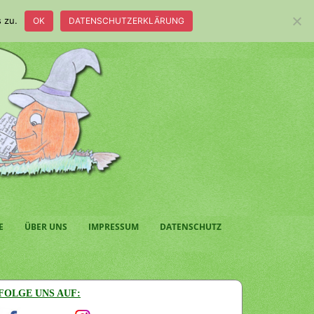
 zu.
OK
DATENSCHUTZERKLÄRUNG
E
ÜBER UNS
IMPRESSUM
DATENSCHUTZ
FOLGE UNS AUF: