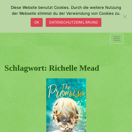
S
Diese Website benutzt Cookies. Durch die weitere Nutzung
k
der Webseite stimmst du der Verwendung von Cookies zu.
i
OK
DATENSCHUTZERKLÄRUNG
p
t
o
TOGGLE
m
a
i
n
Schlagwort:
Richelle Mead
c
o
n
t
e
n
t