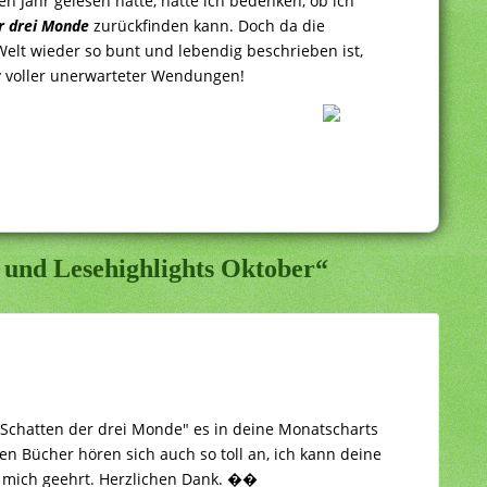
 Jahr gelesen hatte, hatte ich bedenken, ob ich
r drei Monde
zurückfinden kann. Doch da die
Welt wieder so bunt und lebendig beschrieben ist,
ry voller unerwarteter Wendungen!
 und Lesehighlights Oktober“
m Schatten der drei Monde" es in deine Monatscharts
en Bücher hören sich auch so toll an, ich kann deine
e mich geehrt. Herzlichen Dank. ��