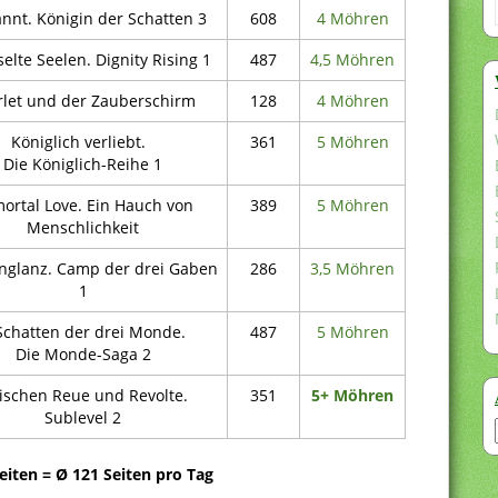
nnt. Königin der Schatten 3
608
4 Möhren
elte Seelen. Dignity Rising 1
487
4,5 Möhren
rlet und der Zauberschirm
128
4 Möhren
Königlich verliebt.
361
5 Möhren
Die Königlich-Reihe 1
ortal Love. Ein Hauch von
389
5 Möhren
Menschlichkeit
nglanz. Camp der drei Gaben
286
3,5 Möhren
1
Schatten der drei Monde.
487
5 Möhren
Die Monde-Saga 2
ischen Reue und Revolte.
351
5+ Möhren
Sublevel 2
eiten = Ø 121 Seiten pro Tag