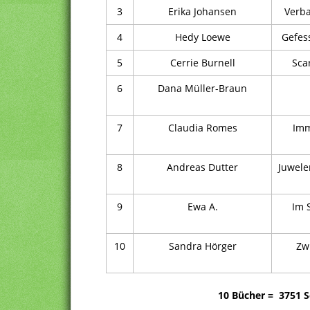
3
Erika Johansen
Verba
4
Hedy Loewe
Gefess
5
Cerrie Burnell
Sca
6
Dana Müller-Braun
7
Claudia Romes
Imm
8
Andreas Dutter
Juwele
9
Ewa A.
Im 
10
Sandra Hörger
Zw
10 Bücher = 3751 S