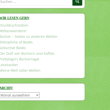
nach:
WIR LESEN GERN
Druckbuchstaben
Weltenwanderer
Bücher – Seiten zu anderen Welten
Bibliophilie of Books
Seductive Books
Der Duft von Büchern und Kaffee
Prettytigers Bücherregal
Lesezauber
Meine Welt voller Welten
ARCHIV
Archiv