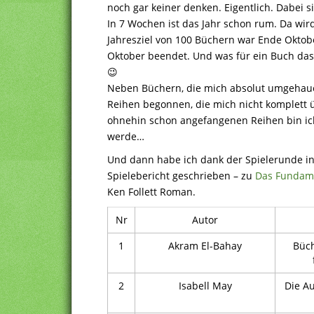
noch gar keiner denken. Eigentlich. Dabei 
In 7 Wochen ist das Jahr schon rum. Da wird
Jahresziel von 100 Büchern war Ende Oktobe
Oktober beendet. Und was für ein Buch das
😉
Neben Büchern, die mich absolut umgehaue
Reihen begonnen, die mich nicht komplett
ohnehin schon angefangenen Reihen bin ich 
werde…
Und dann habe ich dank der Spielerunde in
Spielebericht geschrieben – zu
Das Fundame
Ken Follett Roman.
Nr
Autor
1
Akram El-Bahay
Büch
2
Isabell May
Die A