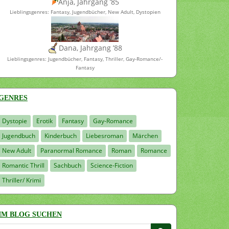
Anja, Jahrgang ’85
Lieblingsgenres: Fantasy, Jugendbücher, New Adult, Dystopien
Dana, Jahrgang ’88
Lieblingsgenres: Jugendbücher, Fantasy, Thriller, Gay-Romance/-
Fantasy
GENRES
Dystopie
Erotik
Fantasy
Gay-Romance
Jugendbuch
Kinderbuch
Liebesroman
Märchen
New Adult
Paranormal Romance
Roman
Romance
Romantic Thrill
Sachbuch
Science-Fiction
Thriller/ Krimi
IM BLOG SUCHEN
Suchen