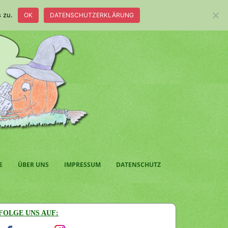
 zu.
OK
DATENSCHUTZERKLÄRUNG
E
ÜBER UNS
IMPRESSUM
DATENSCHUTZ
FOLGE UNS AUF: