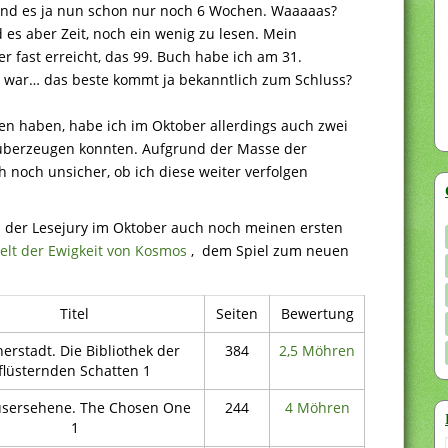
sind es ja nun schon nur noch 6 Wochen. Waaaaas?
 es aber Zeit, noch ein wenig zu lesen. Mein
r fast erreicht, das 99. Buch habe ich am 31.
 war… das beste kommt ja bekanntlich zum Schluss?
n haben, habe ich im Oktober allerdings auch zwei
 überzeugen konnten. Aufgrund der Masse der
noch unsicher, ob ich diese weiter verfolgen
 der Lesejury im Oktober auch noch meinen ersten
lt der Ewigkeit von Kosmos
, dem Spiel zum neuen
Titel
Seiten
Bewertung
erstadt. Die Bibliothek der
384
2,5 Möhren
flüsternden Schatten 1
usersehene. The Chosen One
244
4 Möhren
1