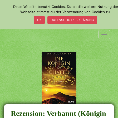
S
Diese Website benutzt Cookies. Durch die weitere Nutzung de
k
Webseite stimmst du der Verwendung von Cookies zu.
i
OK
DATENSCHUTZERKLÄRUNG
p
t
o
TOGGLE
m
a
i
n
c
o
n
t
e
n
t
Rezension: Verbannt (Königin