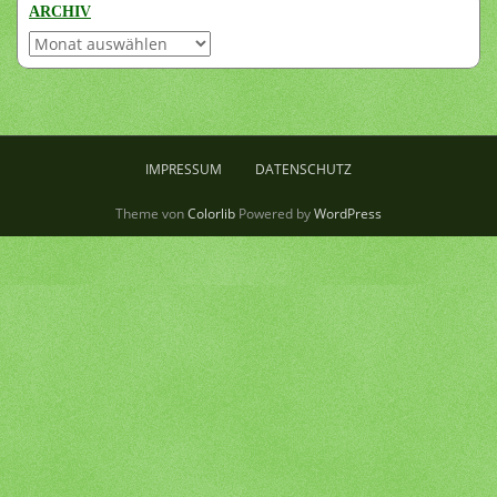
ARCHIV
Archiv
IMPRESSUM
DATENSCHUTZ
Theme von
Colorlib
Powered by
WordPress