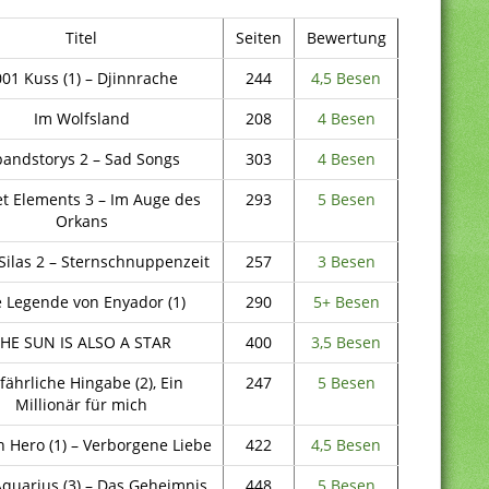
Titel
Seiten
Bewertung
01 Kuss (1) – Djinnrache
244
4,5 Besen
Im Wolfsland
208
4 Besen
andstorys 2 – Sad Songs
303
4 Besen
et Elements 3 – Im Auge des
293
5 Besen
Orkans
Silas 2 – Sternschnuppenzeit
257
3 Besen
e Legende von Enyador (1)
290
5+ Besen
HE SUN IS ALSO A STAR
400
3,5 Besen
fährliche Hingabe (2), Ein
247
5 Besen
Millionär für mich
 Hero (1) – Verborgene Liebe
422
4,5 Besen
Aquarius (3) – Das Geheimnis
448
5 Besen