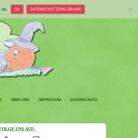
 zu.
OK
DATENSCHUTZERKLÄRUNG
E
ÜBER UNS
IMPRESSUM
DATENSCHUTZ
FOLGE UNS AUF: