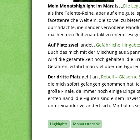
Mein Monatshighlight im März
ist „
Die Leg
als ihre Talente-Reihe, aber auf eine gute,
facettenreiche Welt ein, die so viel zu biet
durchdachte, ineinander verwobene Handlu
machen den Reihenauftakt zu enem Lesege
Auf Platz zwei
landet „
Gefährliche Hingabe:
Buch das mich mit der Mischung aus Spann
wird die gesamte Zeit hoch gehalten, die Er
Gefahren, erfährt man viel über die Figuren
Der dritte Platz
geht an „
Rebell – Gläserne S
die mich sofort gefangen genommen hat. Ich
große Finale, da immer noch einige Dinge of
ersten Band, die Figuren sind einem inzwi
untereinander verändert sich. Mir hat es se
Highlights
Monatsstatistik