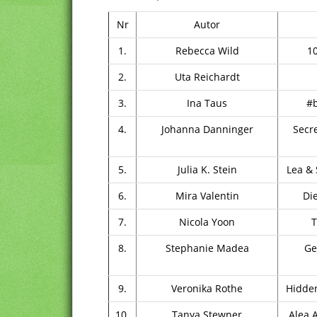
Nr
Autor
1.
Rebecca Wild
10
2.
Uta Reichardt
3.
Ina Taus
#b
4.
Johanna Danninger
Secr
5.
Julia K. Stein
Lea & 
6.
Mira Valentin
Di
7.
Nicola Yoon
T
8.
Stephanie Madea
Ge
9.
Veronika Rothe
Hidden
10.
Tanya Stewner
Alea 