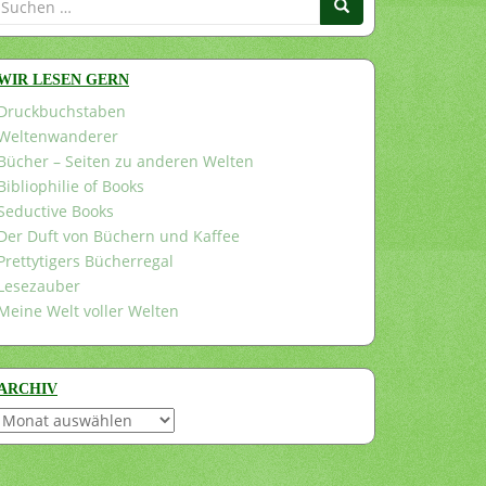
nach:
WIR LESEN GERN
Druckbuchstaben
Weltenwanderer
Bücher – Seiten zu anderen Welten
Bibliophilie of Books
Seductive Books
Der Duft von Büchern und Kaffee
Prettytigers Bücherregal
Lesezauber
Meine Welt voller Welten
ARCHIV
Archiv