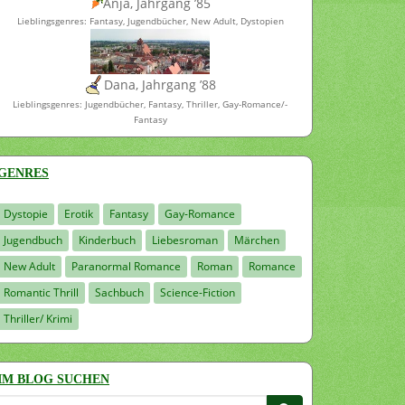
Anja, Jahrgang ’85
Lieblingsgenres: Fantasy, Jugendbücher, New Adult, Dystopien
Dana, Jahrgang ’88
Lieblingsgenres: Jugendbücher, Fantasy, Thriller, Gay-Romance/-
Fantasy
GENRES
Dystopie
Erotik
Fantasy
Gay-Romance
Jugendbuch
Kinderbuch
Liebesroman
Märchen
New Adult
Paranormal Romance
Roman
Romance
Romantic Thrill
Sachbuch
Science-Fiction
Thriller/ Krimi
IM BLOG SUCHEN
Suchen