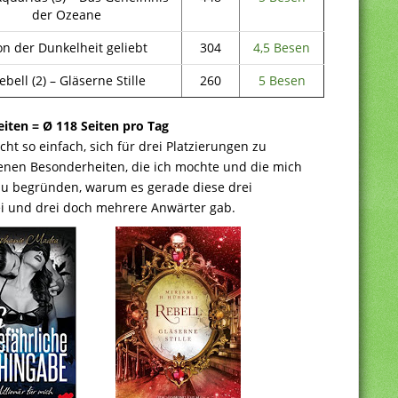
der Ozeane
n der Dunkelheit geliebt
304
4,5 Besen
bell (2) – Gläserne Stille
260
5 Besen
eiten =
Ø
118 Seiten pro Tag
icht so einfach, sich für drei Platzierungen zu
genen Besonderheiten, die ich mochte und die mich
zu begründen, warum es gerade diese drei
wei und drei doch mehrere Anwärter gab.