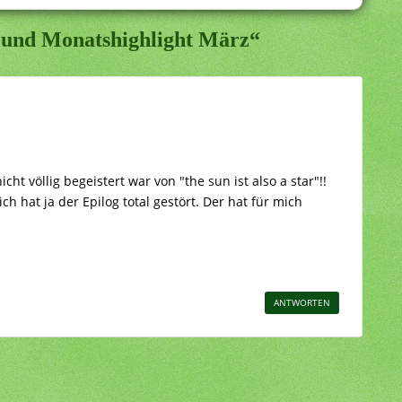
 und Monatshighlight März“
t völlig begeistert war von "the sun ist also a star"!!
ich hat ja der Epilog total gestört. Der hat für mich
ANTWORTEN