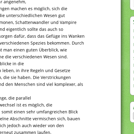
ehr angenehm,
bungen machen es möglich, sich die
die unterschiedlichen Wesen gut
Dämonen, Schattenwandler und Vampire
 eigentlich sollte das auch so
orgen dafür, dass das Gefüge ins Wanken
n verschiedenen Spezies bekommen. Durch
 man einen guten Überblick, wie
che die verschiedenen Wesen sind.
licke in die
 leben, in ihre Regeln und Gesetze
, die sie haben. Die Verstrickungen
d den Menschen sind viel komplexer, als
e, die parallel
echsel ist es möglich, die
d somit einen sehr umfangreichen Blick
elne Abschnitte vermischen sich, bauen
sich jedoch auch wieder von den
 erneut zusammen laufen.