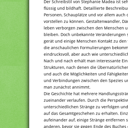
Der Schreibstil von Stephanie Madea ist s
flüssig und bildhaft. Detaillierte Beschrei
Personen, Schauplätze und vor allem auch 
vorstellen zu können. Gestaltenwandler, 
leben verborgen zwischen den Menschen und
bleiben. Doch unbekannte Veränderungen s
gerät und einige Menschen Kontakt zu de
die anschaulichen Formulierungen bekommt
eindrucksvoll, aber auch wie unterschiedli
Nach und nach erhält man interessante Einb
Strukturen, nach denen die Übernatürlichen
und auch die Möglichkeiten und Fähigkeiten
und Verbindungen zwischen den Spezies un
man zunächst annimmt.
Die Geschichte hat mehrere Handlungssträng
zueinander verlaufen. Durch die Perspektivw
unterschiedlichen Stränge zu verfolgen un
auf das Gesamtgeschehen zu erhalten. Einz
aufeinander auf, einige Stränge entfernen 
anderen, bevor sie gegen Ende des Buches