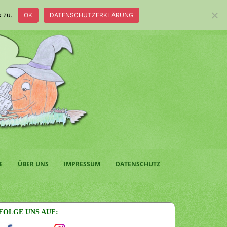
 zu.
OK
DATENSCHUTZERKLÄRUNG
E
ÜBER UNS
IMPRESSUM
DATENSCHUTZ
FOLGE UNS AUF: