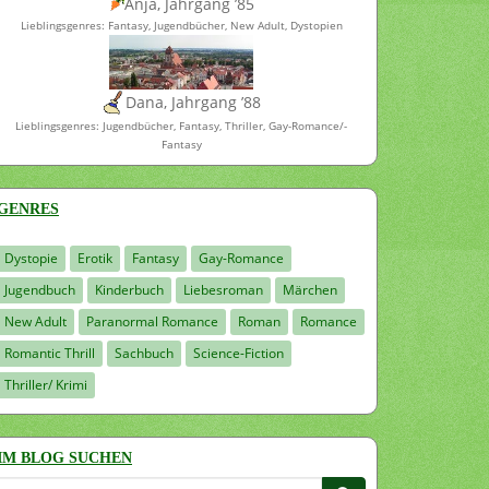
Anja, Jahrgang ’85
Lieblingsgenres: Fantasy, Jugendbücher, New Adult, Dystopien
Dana, Jahrgang ’88
Lieblingsgenres: Jugendbücher, Fantasy, Thriller, Gay-Romance/-
Fantasy
GENRES
Dystopie
Erotik
Fantasy
Gay-Romance
Jugendbuch
Kinderbuch
Liebesroman
Märchen
New Adult
Paranormal Romance
Roman
Romance
Romantic Thrill
Sachbuch
Science-Fiction
Thriller/ Krimi
IM BLOG SUCHEN
Suchen