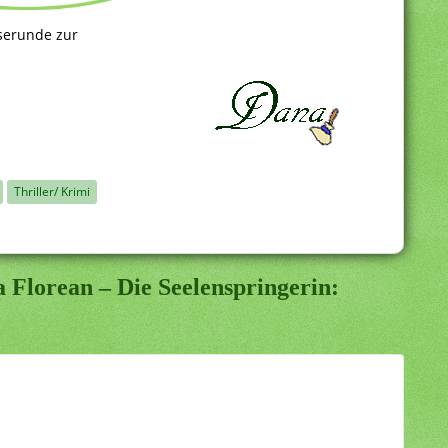
eserunde zur
Thriller/ Krimi
 Florean – Die Seelenspringerin: