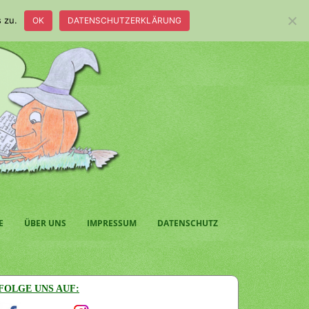
 zu.
OK
DATENSCHUTZERKLÄRUNG
E
ÜBER UNS
IMPRESSUM
DATENSCHUTZ
FOLGE UNS AUF: