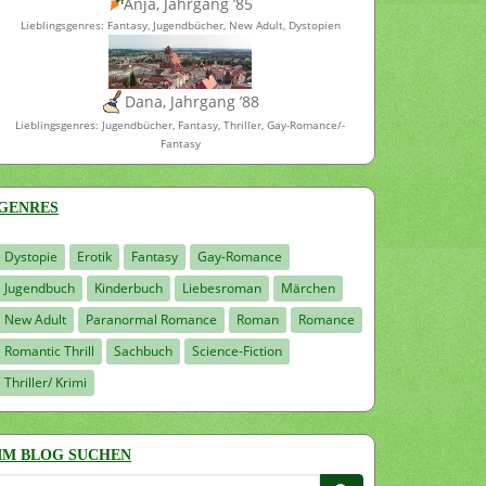
Anja, Jahrgang ’85
Lieblingsgenres: Fantasy, Jugendbücher, New Adult, Dystopien
Dana, Jahrgang ’88
Lieblingsgenres: Jugendbücher, Fantasy, Thriller, Gay-Romance/-
Fantasy
GENRES
Dystopie
Erotik
Fantasy
Gay-Romance
Jugendbuch
Kinderbuch
Liebesroman
Märchen
New Adult
Paranormal Romance
Roman
Romance
Romantic Thrill
Sachbuch
Science-Fiction
Thriller/ Krimi
IM BLOG SUCHEN
Suchen