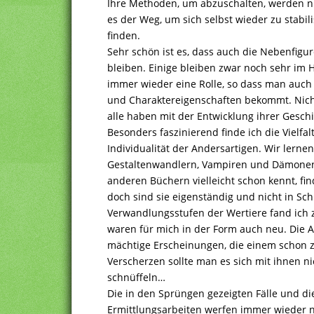
Ihre Methoden, um abzuschalten, werden nic
es der Weg, um sich selbst wieder zu stabil
finden.
Sehr schön ist es, dass auch die Nebenfigur
bleiben. Einige bleiben zwar noch sehr im 
immer wieder eine Rolle, so dass man auch 
und Charaktereigenschaften bekommt. Nicht
alle haben mit der Entwicklung ihrer Geschi
Besonders faszinierend finde ich die Vielfal
Individualität der Andersartigen. Wir lern
Gestaltenwandlern, Vampiren und Dämonen 
anderen Büchern vielleicht schon kennt, fi
doch sind sie eigenständig und nicht in Sc
Verwandlungsstufen der Wertiere fand ich 
waren für mich in der Form auch neu. Die An
mächtige Erscheinungen, die einem schon 
Verscherzen sollte man es sich mit ihnen ni
schnüffeln…
Die in den Sprüngen gezeigten Fälle und di
Ermittlungsarbeiten werfen immer wieder n