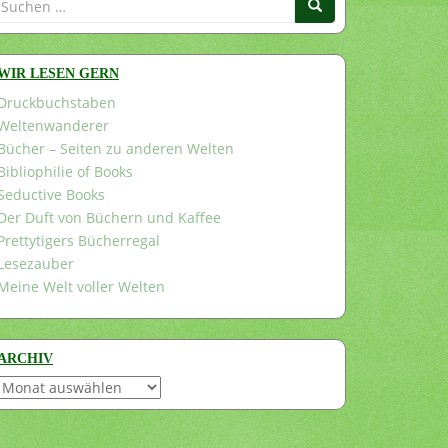
nach:
WIR LESEN GERN
Druckbuchstaben
Weltenwanderer
Bücher – Seiten zu anderen Welten
Bibliophilie of Books
Seductive Books
Der Duft von Büchern und Kaffee
Prettytigers Bücherregal
Lesezauber
Meine Welt voller Welten
ARCHIV
Archiv