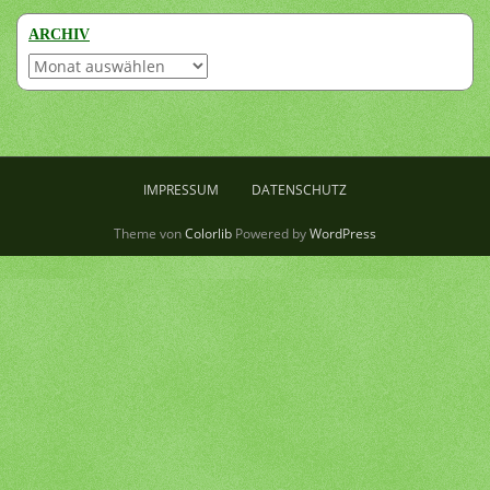
ARCHIV
Archiv
IMPRESSUM
DATENSCHUTZ
Theme von
Colorlib
Powered by
WordPress