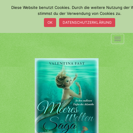
S
Diese Website benutzt Cookies. Durch die weitere Nutzung der 
k
stimmst du der Verwendung von Cookies zu.
i
OK
DATENSCHUTZERKLÄRUNG
p
t
o
TOGGLE
m
a
i
n
c
o
n
t
e
n
t