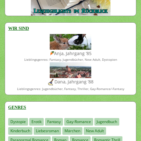
WIR SIND
Anja, Jahrgang ’85
Lieblingsgenres: Fantasy, Jugendbücher, New Adult, Dystopien
Dana, Jahrgang ’88
Lieblingsgenres: Jugendbücher, Fantasy, Thriller, Gay-Romance/-Fantasy
GENRES
Dystopie
Erotik
Fantasy
Gay-Romance
Jugendbuch
Kinderbuch
Liebesroman
Märchen
New Adult
Paranormal Romance
Roman
Romance
Romantic Thrill