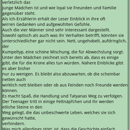
verletzlich das
junge Mädchen ist und wie loyal sie Freunden und Familie
gegenüber steht.
Als Ich-Erzählerin erhält der Leser Einblick in ihre oft
wirren Gedanken und aufgewühlten Gefühle.
Auch die vier Männer sind sehr interessant dargestellt.
Sowohl optisch als auch was ihr Verhalten betrifft, könnten sie
unterschiedlicher gar nicht sein. Nett, ungehobelt, aufdringlich,
der
Kumpeltyp, eine schöne Mischung, die für Abwechslung sorgt.
Unter den Mädchen zeichnet sich bereits ab, dass es einige
gibt, die für die Krone alles tun würden. Nähere Einblicke gibt
es aber bisher
nur zu wenigen. Es bleibt also abzuwarten, ob die scheinbar
netten auch
wirklich nett bleiben oder ob aus Feinden noch Freunde werden
können.
Es macht Spaß, die Handlung und Tatyanas Weg zu verfolgen.
Der Teenager tritt in einige Fettnäpfchen und ihr werden
etliche Steine in den
Weg gelegt, die das unbeschwerte Leben, welches sie sich
gewünscht hatte,
verhindern.
Was mich allerdings stört, ist, dass die Geschichte einfach