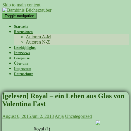
Skip to main content
Toggle navigation
Startseite
Rezensionen
Autoren A-M
Autoren N-Z
Lesehighlights
Interviews
Lesepause
Über uns
Impressum
Datenschutz
[gelesen] Royal – ein Leben aus Glas von
Valentina Fast
August 6, 2015
Juni 2, 2018
Anja
Uncategorized
Royal (1)