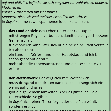
auf und plötzlich befindet sie sich umgeben von zahlreichen anderen
Mädchen im
Palast – zusammen mit vier jungen
Männern, nicht wissend, welcher eigentlich der Prinz ist…
In
Royal
kommen zwei spannende Ideen zusammen:
–
das Land an sich
: das Leben unter der Glaskuppel ist
mit strengen Regeln verbunden, damit die eingeschlossene
Gemeinschaft
funktionieren kann. Wer sich nun eine kleine Stadt vorstellt,
irrt aber. Es ist
ein Land mit Dörfern und einer Hauptstadt und ich bin
schon gespannt darauf,
mehr über die Lebensumstände und die Geschichte zu
erfahren.
–
der Wettbewerb
: Der Vergleich mit
Selection
(ich
muss dringend den dritten Band lesen…) drängt sich ein
wenig auf und ja, es
gibt einige Gemeinsamkeiten. Aber es gibt auch viele
Unterschiede. So gibt es
in
Royal
nicht einen Thronfolger, der eine Frau wählt,
sondern es gibt
vier potentielle Prinzen und niemand weiß, wer es wirklich