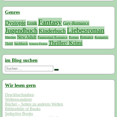
Genres
Fantasy
Dystopie
Erotik
Gay-Romance
Liebesroman
Jugendbuch
Kinderbuch
New Adult
Paranormal Romance
Romance
Roman
Romantic
Märchen
Thriller/ Krimi
Sachbuch
Thrill
Science-Fiction
im Blog suchen
Suchen
nach:
Wir lesen gern
Druckbuchstaben
Weltenwanderer
Bücher – Seiten zu anderen Welten
Bibliophilie of Books
Seductive Books