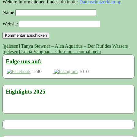
Weitere Informationen findest du in der
Datenschutzerklärung
.
Name
Website
Beitragsnavigation
[gelesen] Tanya Stewner – Alea Aquarius – Der Ruf des Wassers
[gelesen] Lucia Vaughan – Close up – einmal mehr
Folge uns auf:
1240
1010
Highlights 2025