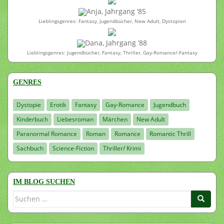
Anja, Jahrgang ’85
Lieblingsgenres: Fantasy, Jugendbücher, New Adult, Dystopien
Dana, Jahrgang ’88
Lieblingsgenres: Jugendbücher, Fantasy, Thriller, Gay-Romance/-Fantasy
GENRES
Dystopie
Erotik
Fantasy
Gay-Romance
Jugendbuch
Kinderbuch
Liebesroman
Märchen
New Adult
Paranormal Romance
Roman
Romance
Romantic Thrill
Sachbuch
Science-Fiction
Thriller/ Krimi
IM BLOG SUCHEN
Suchen
nach: