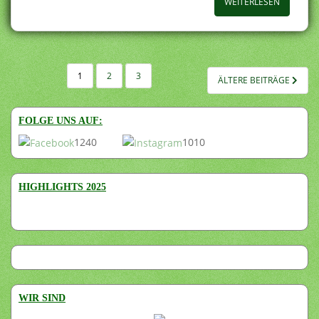
WEITERLESEN
SEITENNUMMERIERUNG
1
2
3
ÄLTERE BEITRÄGE
DER
BEITRÄGE
FOLGE UNS AUF:
1240
1010
HIGHLIGHTS 2025
WIR SIND