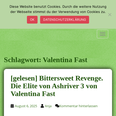
S
Diese Website benutzt Cookies. Durch die weitere Nutzung
k
der Webseite stimmst du der Verwendung von Cookies zu.
i
OK
DATENSCHUTZERKLÄRUNG
p
t
o
TOGGLE
m
a
i
n
Schlagwort:
Valentina Fast
c
o
n
[gelesen] Bittersweet Revenge.
t
Die Elite von Ashriver 3 von
e
Valentina Fast
n
t
August 6, 2025
Anja
Kommentar hinterlassen