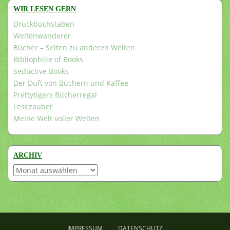
WIR LESEN GERN
Druckbuchstaben
Weltenwanderer
Bücher – Seiten zu anderen Welten
Bibliophilie of Books
Seductive Books
Der Duft von Büchern und Kaffee
Prettytigers Bücherregal
Lesezauber
Meine Welt voller Welten
ARCHIV
Archiv
IMPRESSUM
DATENSCHUTZ