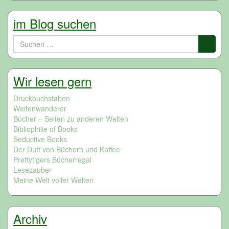
im Blog suchen
Suchen
nach:
Wir lesen gern
Druckbuchstaben
Weltenwanderer
Bücher – Seiten zu anderen Welten
Bibliophilie of Books
Seductive Books
Der Duft von Büchern und Kaffee
Prettytigers Bücherregal
Lesezauber
Meine Welt voller Welten
Archiv