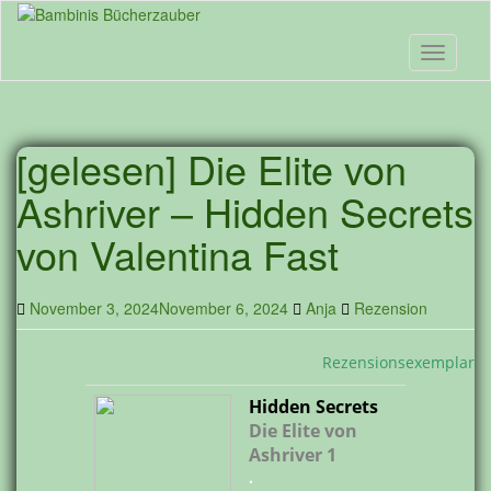
Skip
to
main
Toggle n
content
[gelesen] Die Elite von
Ashriver – Hidden Secrets
von Valentina Fast
November 3, 2024
November 6, 2024
Anja
Rezension
Rezensionsexemplar
Hidden Secrets
Die Elite von
Ashriver 1
.