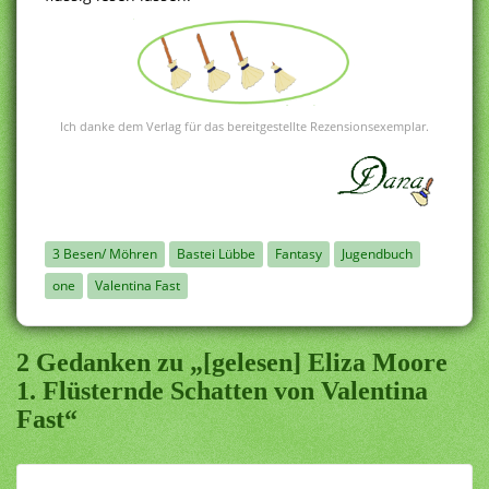
Ich danke dem Verlag für das bereitgestellte Rezensionsexemplar.
3 Besen/ Möhren
Bastei Lübbe
Fantasy
Jugendbuch
one
Valentina Fast
2 Gedanken zu „[gelesen] Eliza Moore
1. Flüsternde Schatten von Valentina
Fast“