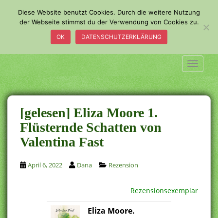
S
Diese Website benutzt Cookies. Durch die weitere Nutzung
k
der Webseite stimmst du der Verwendung von Cookies zu.
i
OK
DATENSCHUTZERKLÄRUNG
p
t
o
TOGGLE
m
a
i
n
[gelesen] Eliza Moore 1.
c
Flüsternde Schatten von
o
Valentina Fast
n
t
e
April 6, 2022
Dana
Rezension
n
t
Rezensionsexemplar
Eliza Moore.