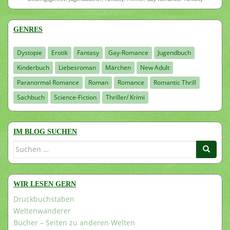
GENRES
Dystopie
Erotik
Fantasy
Gay-Romance
Jugendbuch
Kinderbuch
Liebesroman
Märchen
New Adult
Paranormal Romance
Roman
Romance
Romantic Thrill
Sachbuch
Science-Fiction
Thriller/ Krimi
IM BLOG SUCHEN
Suchen
nach:
WIR LESEN GERN
Druckbuchstaben
Weltenwanderer
Bücher – Seiten zu anderen Welten