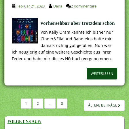
Februar 21, 2023
Dana
2 Kommentare
vorhersehbar aber trotzdem schön
Von Kelly Oram kannte ich bisher nur
Cinder&Ella und Band eins hatte mir
damals richtig gut gefallen. Nun war
ich neugierig auf eine weitere Geschichte aus ihrer
Feder und habe mir dieses Hörbuch vorgenommen.
WEITERLESEN
SEITENNUMMERIERUNG
1
2
…
8
ÄLTERE BEITRÄGE
DER
BEITRÄGE
FOLGE UNS AUF: