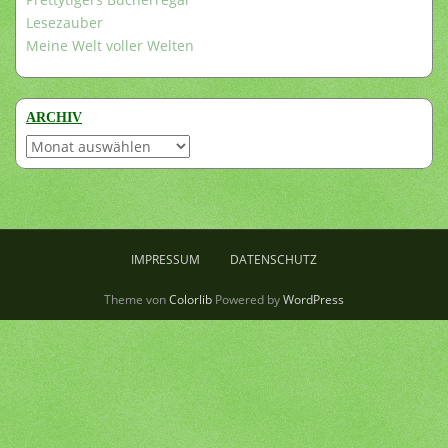
Lesezauber
Meine Welt voller Welten
ARCHIV
Archiv
IMPRESSUM
DATENSCHUTZ
Theme von
Colorlib
Powered by
WordPress