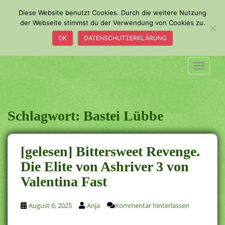
S
Diese Website benutzt Cookies. Durch die weitere Nutzung
k
der Webseite stimmst du der Verwendung von Cookies zu.
i
OK
DATENSCHUTZERKLÄRUNG
p
t
o
TOGGLE
m
a
i
n
Schlagwort:
Bastei Lübbe
c
o
n
[gelesen] Bittersweet Revenge.
t
Die Elite von Ashriver 3 von
e
Valentina Fast
n
t
August 6, 2025
Anja
Kommentar hinterlassen