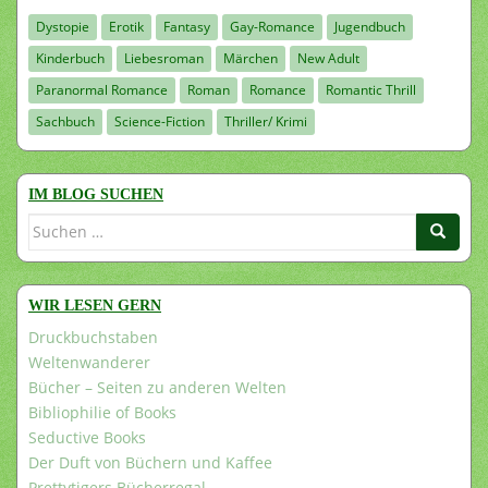
Dystopie
Erotik
Fantasy
Gay-Romance
Jugendbuch
Kinderbuch
Liebesroman
Märchen
New Adult
Paranormal Romance
Roman
Romance
Romantic Thrill
Sachbuch
Science-Fiction
Thriller/ Krimi
IM BLOG SUCHEN
Suchen
nach:
WIR LESEN GERN
Druckbuchstaben
Weltenwanderer
Bücher – Seiten zu anderen Welten
Bibliophilie of Books
Seductive Books
Der Duft von Büchern und Kaffee
Prettytigers Bücherregal