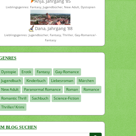
Anja, Jahrgang ’85
Lieblingsgenres: Fantasy, Jugendbücher, New Adult, Dystopien
Dana, Jahrgang ’88
Lieblingsgenres: Jugendbücher, Fantasy, Thriller, Gay-Romance/-
Fantasy
GENRES
Dystopie
Erotik
Fantasy
Gay-Romance
Jugendbuch
Kinderbuch
Liebesroman
Märchen
New Adult
Paranormal Romance
Roman
Romance
Romantic Thrill
Sachbuch
Science-Fiction
Thriller/ Krimi
IM BLOG SUCHEN
Suchen