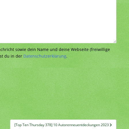
richt sowie dein Name und deine Webseite (freiwillige
st du in der
Datenschutzerklärung
.
[Top Ten Thursday 378] 10 Autorenneuentdeckungen 2023