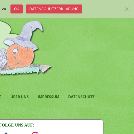
 zu.
OK
DATENSCHUTZERKLÄRUNG
E
ÜBER UNS
IMPRESSUM
DATENSCHUTZ
FOLGE UNS AUF: