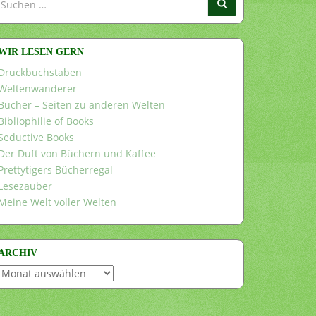
nach:
WIR LESEN GERN
Druckbuchstaben
Weltenwanderer
Bücher – Seiten zu anderen Welten
Bibliophilie of Books
Seductive Books
Der Duft von Büchern und Kaffee
Prettytigers Bücherregal
Lesezauber
Meine Welt voller Welten
ARCHIV
Archiv