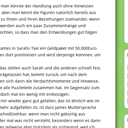
er, man könnte der Handlung auch ohne Vorwissen
n, aber man kennt die Figuren natürlich bereits aus
 zu ihnen und ihren Beziehungen zueinander, wenn
r werden auch ein paar Zusammenhänge und
lochten, so dass man den Entwicklungen gut folgen
James in Sarahs Taxi ein Geldpaket mit 50.000Euro
 es dort positioniert und wird derjenige kommen, um
, das stellen auch Sarah und die anderen schnell fest,
ückgelassen hat, kommt zurück, um nach dem
ten sich dann die Verdachtsmomente und Hinweise,
ppe alle Puzzleteile zusammen hat. Im Gegensatz zum
n doch mal ein wenig mit einbezogen.
ir wieder ganz gut gefallen, das ist ähnlich wie im
mehr aufgefallen ist, ist dass James Muttersprache
nachvollziehbar, wenn man nicht gebürtig aus
er mal was nicht versteht, besonders wenn es dann
 teilweise aber trotzdem als irritierend, weil ich