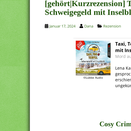
[gehört|Kurzrezension] T
Schweigegeld mit Insel
Januar 17, 2024
Dana
Rezension
Taxi, 
mit Ins
Mord au
.
Lena K
gesproc
©Lübbe Audio
erschie
ungekür
.
.
Cosy Crime