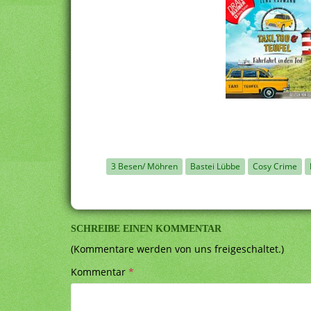
3 Besen/ Möhren
Bastei Lübbe
Cosy Crime
SCHREIBE EINEN KOMMENTAR
(Kommentare werden von uns freigeschaltet.)
Kommentar
*