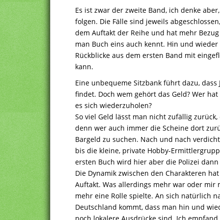
Es ist zwar der zweite Band, ich denke ab
folgen. Die Fälle sind jeweils abgeschlosse
dem Auftakt der Reihe und hat mehr Bezug
man Buch eins auch kennt. Hin und wiede
Rückblicke aus dem ersten Band mit eingef
kann.
Eine unbequeme Sitzbank führt dazu, dass 
findet. Doch wem gehört das Geld? Wer hat
es sich wiederzuholen?
So viel Geld lässt man nicht zufällig zurück
denn wer auch immer die Scheine dort zur
Bargeld zu suchen. Nach und nach verdich
bis die kleine, private Hobby-Ermittlergru
ersten Buch wird hier aber die Polizei dan
Die Dynamik zwischen den Charakteren hat m
Auftakt. Was allerdings mehr war oder mir 
mehr eine Rolle spielte. An sich natürlich 
Deutschland kommt, dass man hin und wied
noch lokalere Ausdrücke sind. Ich empfand es