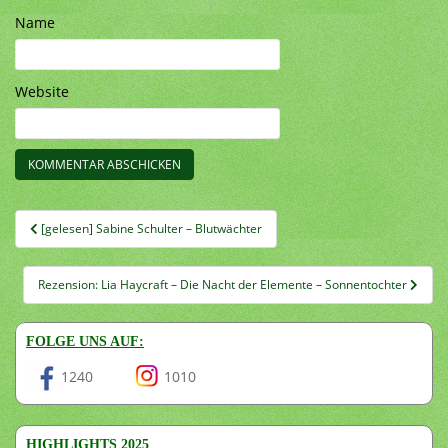
Name
Website
Beitragsnavigation
[gelesen] Sabine Schulter – Blutwächter
Rezension: Lia Haycraft – Die Nacht der Elemente – Sonnentochter
FOLGE UNS AUF:
1240
1010
HIGHLIGHTS 2025