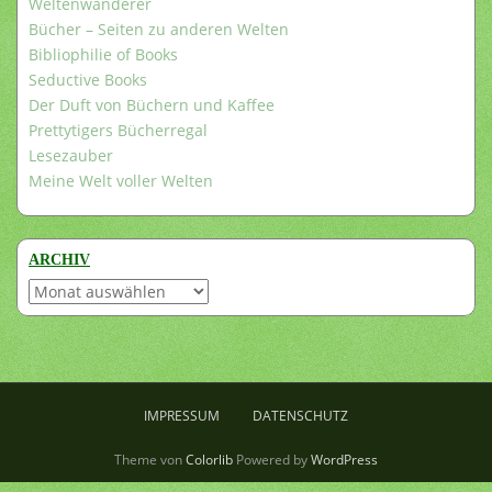
Weltenwanderer
Bücher – Seiten zu anderen Welten
Bibliophilie of Books
Seductive Books
Der Duft von Büchern und Kaffee
Prettytigers Bücherregal
Lesezauber
Meine Welt voller Welten
ARCHIV
Archiv
IMPRESSUM
DATENSCHUTZ
Theme von
Colorlib
Powered by
WordPress