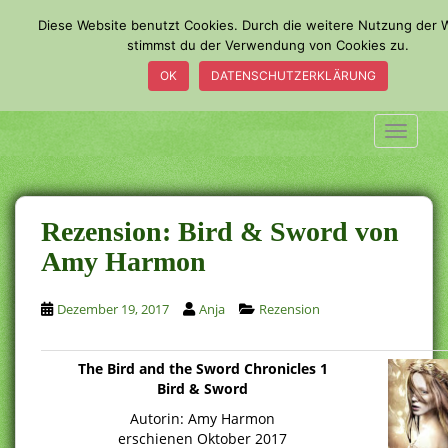
S
Diese Website benutzt Cookies. Durch die weitere Nutzung der 
k
stimmst du der Verwendung von Cookies zu.
i
OK
DATENSCHUTZERKLÄRUNG
p
t
o
TOGGLE
m
a
i
n
Rezension: Bird & Sword von
c
Amy Harmon
o
n
Dezember 19, 2017
Anja
Rezension
t
e
n
The Bird and the Sword Chronicles 1
t
Bird & Sword
Autorin: Amy Harmon
erschienen Oktober 2017