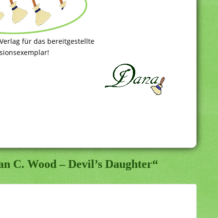
erlag für das bereitgestellte
sionsexemplar!
an C. Wood – Devil’s Daughter“