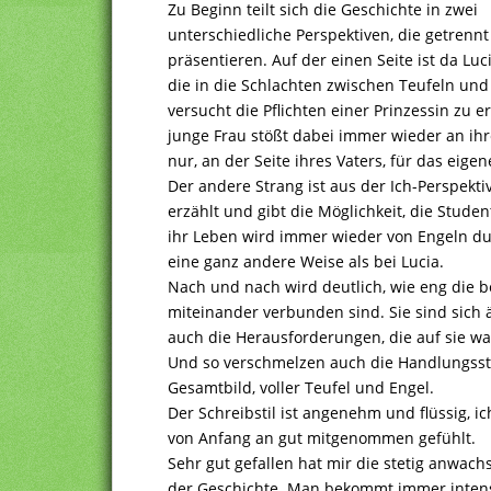
Zu Beginn teilt sich die Geschichte in zwei
unterschiedliche Perspektiven, die getren
präsentieren. Auf der einen Seite ist da Luc
die in die Schlachten zwischen Teufeln und
versucht die Pflichten einer Prinzessin zu e
junge Frau stößt dabei immer wieder an ihr
nur, an der Seite ihres Vaters, für das eig
Der andere Strang ist aus der Ich-Perspekti
erzählt und gibt die Möglichkeit, die Stud
ihr Leben wird immer wieder von Engeln du
eine ganz andere Weise als bei Lucia.
Nach und nach wird deutlich, wie eng die 
miteinander verbunden sind. Sie sind sich ä
auch die Herausforderungen, die auf sie war
Und so verschmelzen auch die Handlungsst
Gesamtbild, voller Teufel und Engel.
Der Schreibstil ist angenehm und flüssig, i
von Anfang an gut mitgenommen gefühlt.
Sehr gut gefallen hat mir die stetig anwac
der Geschichte. Man bekommt immer intensiv