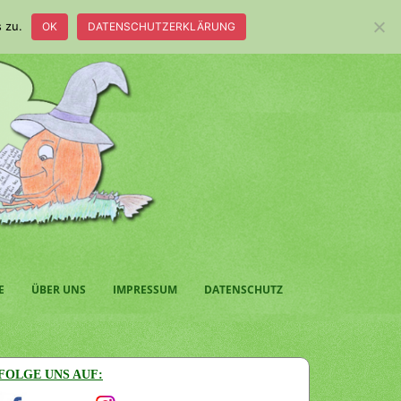
 zu.
OK
DATENSCHUTZERKLÄRUNG
E
ÜBER UNS
IMPRESSUM
DATENSCHUTZ
FOLGE UNS AUF: