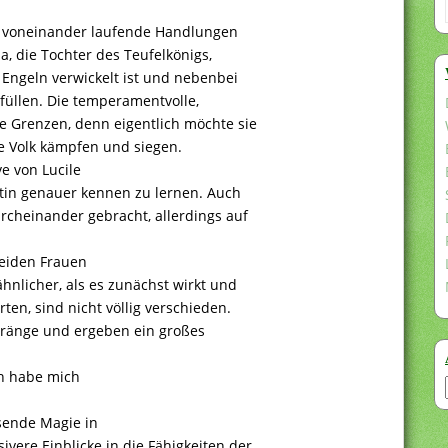
nt voneinander laufende Handlungen
ia, die Tochter des Teufelkönigs,
 Engeln verwickelt ist und nebenbei
rfüllen. Die temperamentvolle,
e Grenzen, denn eigentlich möchte sie
ene Volk kämpfen und siegen.
ve von Lucile
entin genauer kennen zu lernen. Auch
rcheinander gebracht, allerdings auf
beiden Frauen
hnlicher, als es zunächst wirkt und
ten, sind nicht völlig verschieden.
ränge und ergeben ein großes
ch habe mich
hsende Magie in
ere Einblicke in die Fähigkeiten der