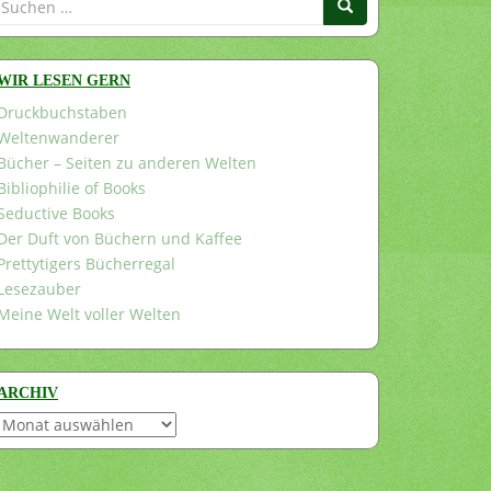
nach:
WIR LESEN GERN
Druckbuchstaben
Weltenwanderer
Bücher – Seiten zu anderen Welten
Bibliophilie of Books
Seductive Books
Der Duft von Büchern und Kaffee
Prettytigers Bücherregal
Lesezauber
Meine Welt voller Welten
ARCHIV
Archiv