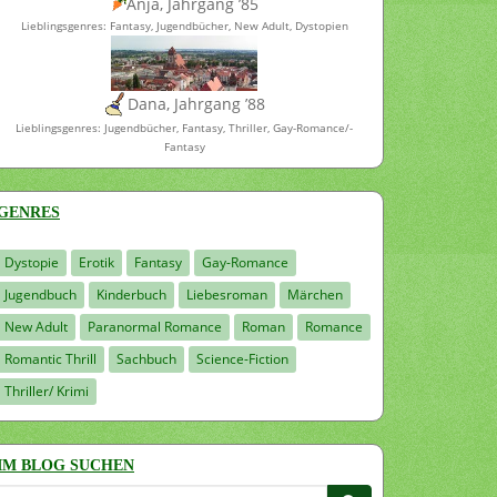
Anja, Jahrgang ’85
Lieblingsgenres: Fantasy, Jugendbücher, New Adult, Dystopien
Dana, Jahrgang ’88
Lieblingsgenres: Jugendbücher, Fantasy, Thriller, Gay-Romance/-
Fantasy
GENRES
Dystopie
Erotik
Fantasy
Gay-Romance
Jugendbuch
Kinderbuch
Liebesroman
Märchen
New Adult
Paranormal Romance
Roman
Romance
Romantic Thrill
Sachbuch
Science-Fiction
Thriller/ Krimi
IM BLOG SUCHEN
Suchen