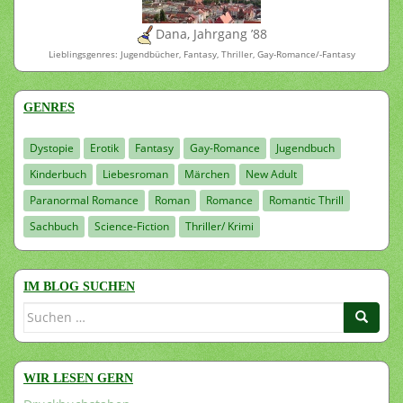
Dana, Jahrgang ’88
Lieblingsgenres: Jugendbücher, Fantasy, Thriller, Gay-Romance/-Fantasy
GENRES
Dystopie
Erotik
Fantasy
Gay-Romance
Jugendbuch
Kinderbuch
Liebesroman
Märchen
New Adult
Paranormal Romance
Roman
Romance
Romantic Thrill
Sachbuch
Science-Fiction
Thriller/ Krimi
IM BLOG SUCHEN
Suchen
nach:
WIR LESEN GERN