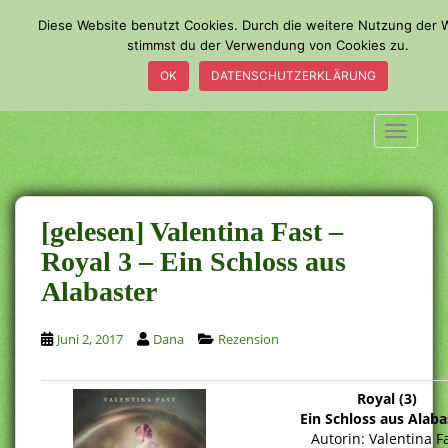
S
Diese Website benutzt Cookies. Durch die weitere Nutzung der 
k
stimmst du der Verwendung von Cookies zu.
i
OK
DATENSCHUTZERKLÄRUNG
p
t
o
TOGGLE
m
a
i
n
[gelesen] Valentina Fast –
c
Royal 3 – Ein Schloss aus
o
Alabaster
n
t
e
Juni 2, 2017
Dana
Rezension
n
t
Royal (3)
Ein Schloss aus Alaba
Autorin: Valentina F