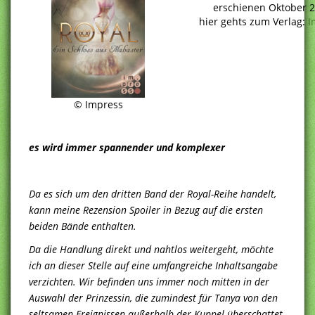
erschienen Oktober 
hier gehts zum Verlag:
I
© Impress
es wird immer spannender und komplexer
Da es sich um den dritten Band der Royal-Reihe handelt,
kann meine Rezension Spoiler in Bezug auf die ersten
beiden Bände enthalten.
Da die Handlung direkt und nahtlos weitergeht, möchte
ich an dieser Stelle auf eine umfangreiche Inhaltsangabe
verzichten. Wir befinden uns immer noch mitten in der
Auswahl der Prinzessin, die zumindest für Tanya von den
seltsamen Ereignissen außerhalb der Kuppel überschattet