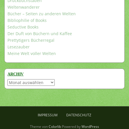
Druckbuchstaben
Weltenwanderer
Bücher – Seiten zu anderen Welten
Bibliophilie of Books
Seductive Books
Der Duft von Büchern und Kaffee
Prettytigers Bücherregal
Lesezauber
Meine Welt voller Welten
ARCHIV
Archiv
IMPRESSUM
DATENSCHUTZ
Theme von
Colorlib
Powered by
WordPress