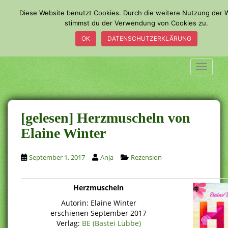
S
Diese Website benutzt Cookies. Durch die weitere Nutzung der 
k
stimmst du der Verwendung von Cookies zu.
i
OK
DATENSCHUTZERKLÄRUNG
p
t
o
TOGGLE
m
a
i
n
[gelesen] Herzmuscheln von
c
Elaine Winter
o
n
September 1, 2017
Anja
Rezension
t
e
n
Herzmuscheln
t
Autorin: Elaine Winter
erschienen September 2017
Verlag:
BE (Bastei Lübbe)