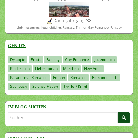
Dana, Jahrgang ’88
Lieblingsgenres: Jugendbücher, Fantasy, Thriller, Gay-Romance/-Fantasy
GENRES
Dystopie
Erotik
Fantasy
Gay-Romance
Jugendbuch
Kinderbuch
Liebesroman
Märchen
New Adult
Paranormal Romance
Roman
Romance
Romantic Thrill
Sachbuch
Science-Fiction
Thriller/ Krimi
IM BLOG SUCHEN
Suchen
nach: