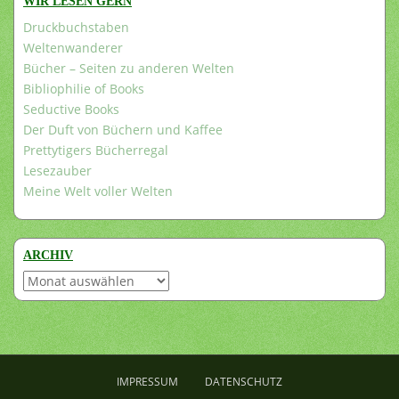
WIR LESEN GERN
Druckbuchstaben
Weltenwanderer
Bücher – Seiten zu anderen Welten
Bibliophilie of Books
Seductive Books
Der Duft von Büchern und Kaffee
Prettytigers Bücherregal
Lesezauber
Meine Welt voller Welten
ARCHIV
Archiv
IMPRESSUM
DATENSCHUTZ