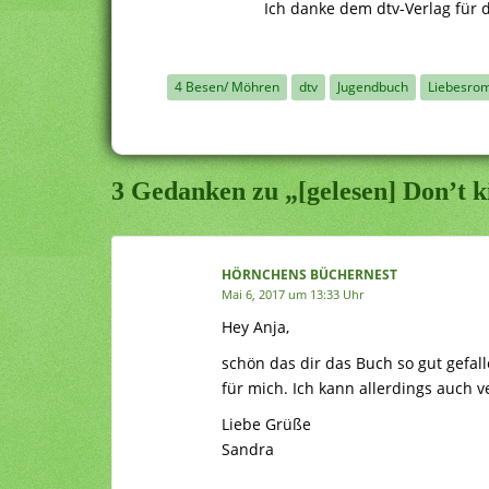
Ich danke dem dtv-Verlag für 
4 Besen/ Möhren
dtv
Jugendbuch
Liebesro
3 Gedanken zu „[gelesen] Don’t 
HÖRNCHENS BÜCHERNEST
Mai 6, 2017 um 13:33 Uhr
Hey Anja,
schön das dir das Buch so gut gefall
für mich. Ich kann allerdings auch v
Liebe Grüße
Sandra