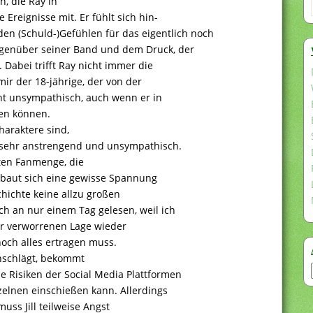
n, die Ray in
Ereignisse mit. Er fühlt sich hin-
n (Schuld-)Gefühlen für das eigentlich noch
genüber seiner Band und dem Druck, der
Dabei trifft Ray nicht immer die
r der 18-jährige, der von der
icht unsympathisch, auch wenn er in
sen können.
araktere sind,
ls sehr anstrengend und unsympathisch.
ten Fanmenge, die
t, baut sich eine gewisse Spannung
hichte keine allzu großen
h an nur einem Tag gelesen, weil ich
er verworrenen Lage wieder
noch alles ertragen muss.
enschlägt, bekommt
e Risiken der Social Media Plattformen
zelnen einschießen kann. Allerdings
muss Jill teilweise Angst