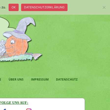
 zu.
OK
DATENSCHUTZERKLÄRUNG
E
ÜBER UNS
IMPRESSUM
DATENSCHUTZ
FOLGE UNS AUF: