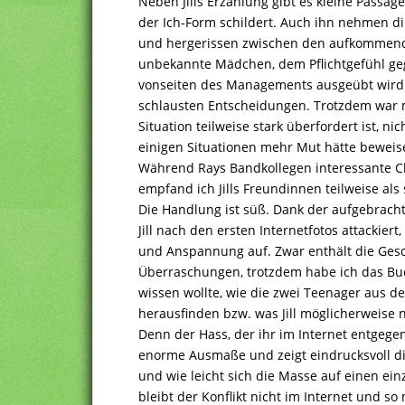
Neben Jills Erzählung gibt es kleine Passage
der Ich-Form schildert. Auch ihn nehmen die 
und hergerissen zwischen den aufkommende
unbekannte Mädchen, dem Pflichtgefühl ge
vonseiten des Managements ausgeübt wird. 
schlausten Entscheidungen. Trotzdem war mi
Situation teilweise stark überfordert ist, n
einigen Situationen mehr Mut hätte bewei
Während Rays Bandkollegen interessante Ch
empfand ich Jills Freundinnen teilweise a
Die Handlung ist süß. Dank der aufgebrach
Jill nach den ersten Internetfotos attackier
und Anspannung auf. Zwar enthält die Gesc
Überraschungen, trotzdem habe ich das Buc
wissen wollte, wie die zwei Teenager aus d
herausfinden bzw. was Jill möglicherweise 
Denn der Hass, der ihr im Internet entgeg
enorme Ausmaße und zeigt eindrucksvoll di
und wie leicht sich die Masse auf einen ein
bleibt der Konflikt nicht im Internet und so 