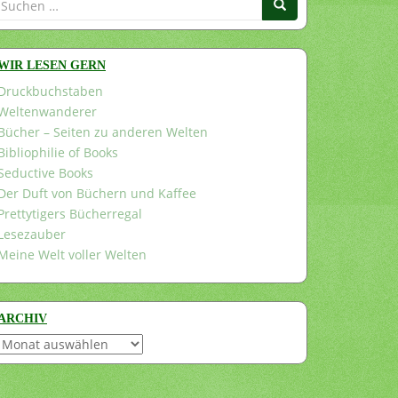
nach:
WIR LESEN GERN
Druckbuchstaben
Weltenwanderer
Bücher – Seiten zu anderen Welten
Bibliophilie of Books
Seductive Books
Der Duft von Büchern und Kaffee
Prettytigers Bücherregal
Lesezauber
Meine Welt voller Welten
ARCHIV
Archiv