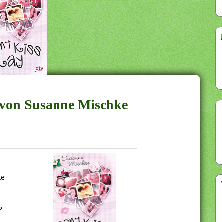
y von Susanne Mischke
ke
5