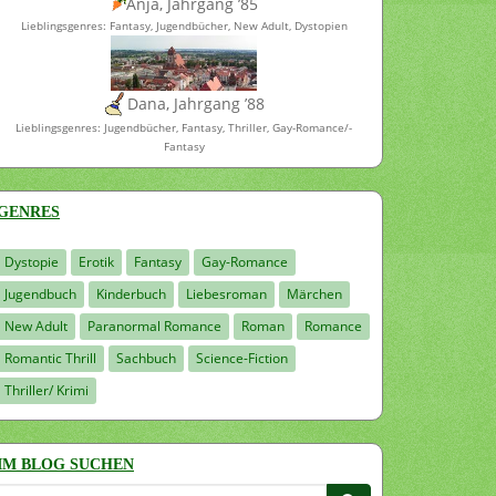
Anja, Jahrgang ’85
Lieblingsgenres: Fantasy, Jugendbücher, New Adult, Dystopien
Dana, Jahrgang ’88
Lieblingsgenres: Jugendbücher, Fantasy, Thriller, Gay-Romance/-
Fantasy
GENRES
Dystopie
Erotik
Fantasy
Gay-Romance
Jugendbuch
Kinderbuch
Liebesroman
Märchen
New Adult
Paranormal Romance
Roman
Romance
Romantic Thrill
Sachbuch
Science-Fiction
Thriller/ Krimi
IM BLOG SUCHEN
Suchen