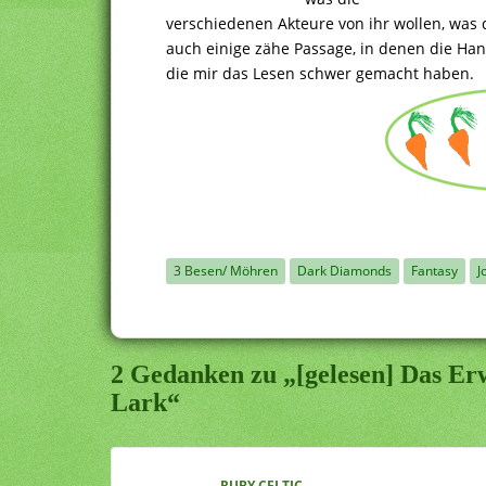
verschiedenen Akteure von ihr wollen, was d
auch einige zähe Passage, in denen die Han
die mir das Lesen schwer gemacht haben.
3 Besen/ Möhren
Dark Diamonds
Fantasy
J
2 Gedanken zu „[gelesen] Das Er
Lark“
RUBY CELTIC