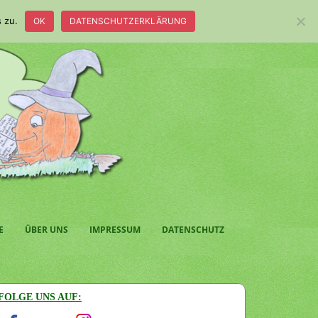
 zu.
OK
DATENSCHUTZERKLÄRUNG
E
ÜBER UNS
IMPRESSUM
DATENSCHUTZ
FOLGE UNS AUF: