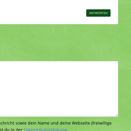
ANTWORTEN
richt sowie dein Name und deine Webseite (freiwillige
st du in der
Datenschutzerklärung
.