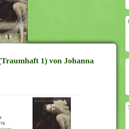
 (Traumhaft 1) von Johanna
k
016
rlsen)