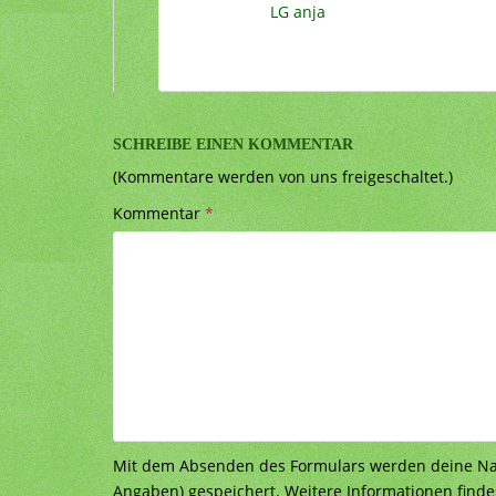
LG anja
SCHREIBE EINEN KOMMENTAR
(Kommentare werden von uns freigeschaltet.)
Kommentar
*
Mit dem Absenden des Formulars werden deine Nach
Angaben) gespeichert. Weitere Informationen finde