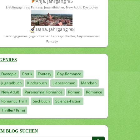
Anja, Jahrgang ’85
Lieblingsgenres: Fantasy, Jugendbücher, New Adult, Dystopien
Dana, Jahrgang ’88
Lieblingsgenres: Jugendbücher, Fantasy, Thriller, Gay-Romance/-
Fantasy
GENRES
Dystopie
Erotik
Fantasy
Gay-Romance
Jugendbuch
Kinderbuch
Liebesroman
Märchen
New Adult
Paranormal Romance
Roman
Romance
Romantic Thrill
Sachbuch
Science-Fiction
Thriller/ Krimi
IM BLOG SUCHEN
Suchen