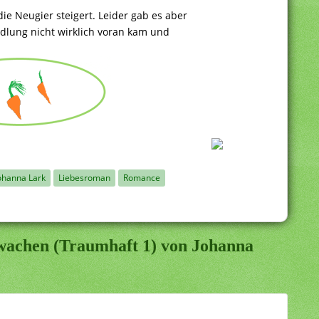
ie Neugier steigert. Leider gab es aber
dlung nicht wirklich voran kam und
ohanna Lark
Liebesroman
Romance
wachen (Traumhaft 1) von Johanna