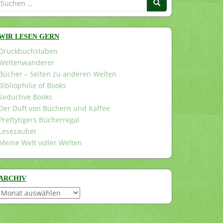
nach:
WIR LESEN GERN
Druckbuchstaben
Weltenwanderer
Bücher – Seiten zu anderen Welten
Bibliophilie of Books
Seductive Books
Der Duft von Büchern und Kaffee
Prettytigers Bücherregal
Lesezauber
Meine Welt voller Welten
ARCHIV
Archiv