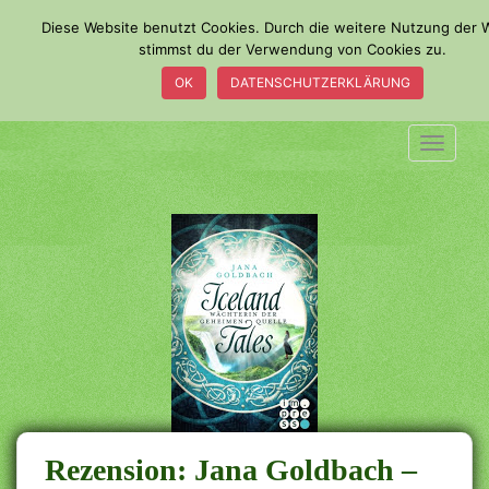
S
Diese Website benutzt Cookies. Durch die weitere Nutzung der 
k
stimmst du der Verwendung von Cookies zu.
i
OK
DATENSCHUTZERKLÄRUNG
p
t
o
TOGGLE
m
a
i
n
c
o
n
t
e
n
t
Rezension: Jana Goldbach –