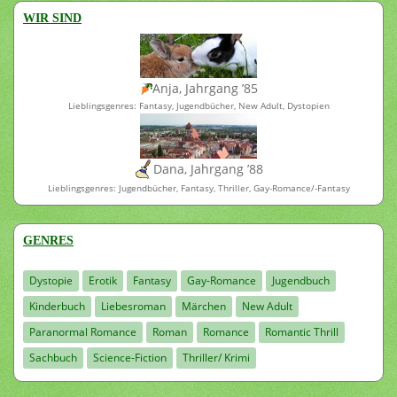
WIR SIND
Anja, Jahrgang ’85
Lieblingsgenres: Fantasy, Jugendbücher, New Adult, Dystopien
Dana, Jahrgang ’88
Lieblingsgenres: Jugendbücher, Fantasy, Thriller, Gay-Romance/-Fantasy
GENRES
Dystopie
Erotik
Fantasy
Gay-Romance
Jugendbuch
Kinderbuch
Liebesroman
Märchen
New Adult
Paranormal Romance
Roman
Romance
Romantic Thrill
Sachbuch
Science-Fiction
Thriller/ Krimi