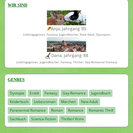
WIR SIND
Anja, Jahrgang ’85
Lieblingsgenres: Fantasy, Jugendbücher, New Adult, Dystopien
Dana, Jahrgang ’88
Lieblingsgenres: Jugendbücher, Fantasy, Thriller, Gay-Romance/-Fantasy
GENRES
Dystopie
Erotik
Fantasy
Gay-Romance
Jugendbuch
Kinderbuch
Liebesroman
Märchen
New Adult
Paranormal Romance
Roman
Romance
Romantic Thrill
Sachbuch
Science-Fiction
Thriller/ Krimi