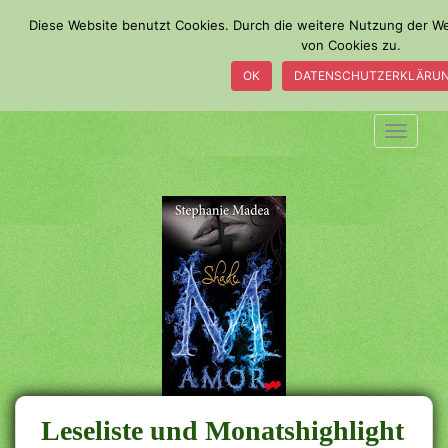
S
Diese Website benutzt Cookies. Durch die weitere Nutzung der 
k
von Cookies zu.
i
OK
DATENSCHUTZERKLÄRU
p
t
o
TOGGLE
m
a
i
n
c
o
n
t
e
n
t
Leseliste und Monatshighlight