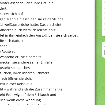
hinterlassenen Brief. Ihre Gefühle
dert.
ss Eve sich auf
gen Mann einlässt, den sie keine Stunde
Schweißausbrüche hatte. Das erscheint
anderen auch ziemlich leichtsinnig.
det in ihm einfach den Anstoß, den sie sich selbst
die sich dadurch
laden.
e Route zu
 Während er Eve einerseits
ecken sie andere seiner Einfälle.
entsteht so manches
rsuchen, ihren inneren Schmerz
ach öffnen sie sich.
it dieser Reise aus
icht – während sich die Zusammenhänge
steht Eve ewig auf dem Schlauch und
 Auch wenn diese Wendung