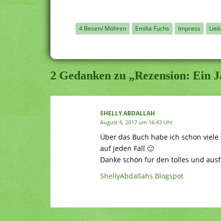
4 Besen/ Möhren
Emilia Fuchs
Impress
Lie
2 Gedanken zu „Rezension: Ein 
SHELLY ABDALLAH
August 6, 2017 um 16:43 Uhr
Über das Buch habe ich schon viele 
auf jeden Fall 🙂
Danke schön für den tolles und ausf
ShellyAbdallahs.Blogspot