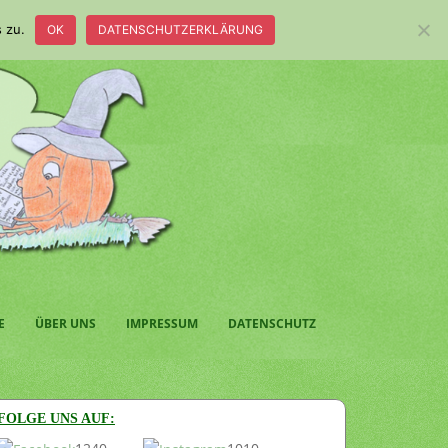
 zu.
OK
DATENSCHUTZERKLÄRUNG
E
ÜBER UNS
IMPRESSUM
DATENSCHUTZ
FOLGE UNS AUF: