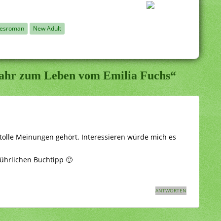
besroman
New Adult
Jahr zum Leben vom Emilia Fuchs“
tolle Meinungen gehört. Interessieren würde mich es
ührlichen Buchtipp 🙂
ANTWORTEN