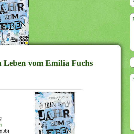
m Leben vom Emilia Fuchs
7
n
epub)