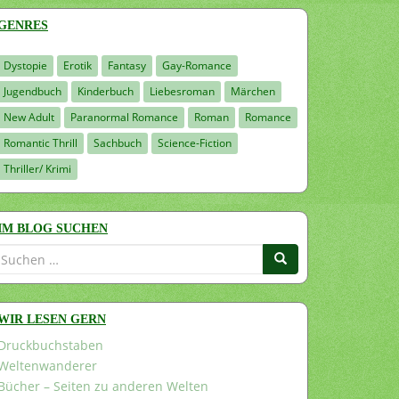
GENRES
Dystopie
Erotik
Fantasy
Gay-Romance
Jugendbuch
Kinderbuch
Liebesroman
Märchen
New Adult
Paranormal Romance
Roman
Romance
Romantic Thrill
Sachbuch
Science-Fiction
Thriller/ Krimi
IM BLOG SUCHEN
Suchen
nach:
WIR LESEN GERN
Druckbuchstaben
Weltenwanderer
Bücher – Seiten zu anderen Welten