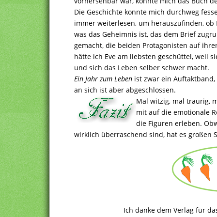
vorhersehbar war, konnte mich das Buch de
Die Geschichte konnte mich durchweg fessel
immer weiterlesen, um herauszufinden, ob E
was das Geheimnis ist, das dem Brief zugr
gemacht, die beiden Protagonisten auf ihr
hätte ich Eve am liebsten geschüttel, weil si
und sich das Leben selber schwer macht.
Ein Jahr zum Leben
ist zwar ein Auftaktband,
an sich ist aber abgeschlossen.
Mal witzig, mal traurig,
mit auf die emotionale R
die Figuren erleben. Obw
wirklich überraschend sind, hat es großen 
Ich danke dem Verlag für da