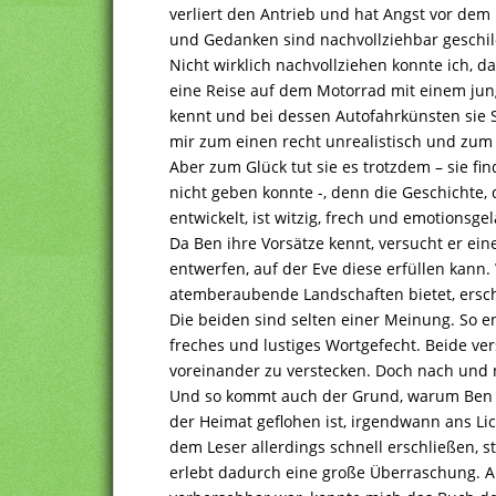
verliert den Antrieb und hat Angst vor dem 
und Gedanken sind nachvollziehbar geschil
Nicht wirklich nachvollziehen konnte ich, da
eine Reise auf dem Motorrad mit einem jun
kennt und bei dessen Autofahrkünsten sie 
mir zum einen recht unrealistisch und zum 
Aber zum Glück tut sie es trotzdem – sie fin
nicht geben konnte -, denn die Geschichte, 
entwickelt, ist witzig, frech und emotionsge
Da Ben ihre Vorsätze kennt, versucht er ein
entwerfen, auf der Eve diese erfüllen kann.
atemberaubende Landschaften bietet, erschr
Die beiden sind selten einer Meinung. So 
freches und lustiges Wortgefecht. Beide ve
voreinander zu verstecken. Doch nach und n
Und so kommt auch der Grund, warum Ben m
der Heimat geflohen ist, irgendwann ans L
dem Leser allerdings schnell erschließen, 
erlebt dadurch eine große Überraschung.