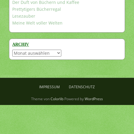
Der Duft von Büchern und Kaffee
Prettytigers Bücherregal
Lesezauber
Meine Welt voller Welten
ARCHIV
Archiv
IMPRESSUM
DATENSCHUTZ
Theme von
Colorlib
Powered by
WordPress