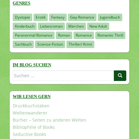
GENRES
Dystopie
Erotik
Fantasy
Gay-Romance
Jugendbuch
Kinderbuch
Liebesroman
Märchen
New Adult
Paranormal Romance
Roman
Romance
Romantic Thrill
Sachbuch
Science-Fiction
Thriller/ Krimi
IM BLOG SUCHEN
Suchen
nach:
WIR LESEN GERN
Druckbuchstaben
Weltenwanderer
Bücher – Seiten zu anderen Welten
Bibliophilie of Books
Seductive Books