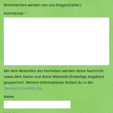
(Kommentare werden von uns freigeschaltet.)
Kommentar
*
Mit dem Absenden des Formulars werden deine Nachricht
sowie dein Name und deine Webseite (freiwillige Angaben)
gespeichert. Weitere Informationen findest du in der
Datenschutzerklärung
.
Name