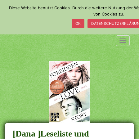
S
Diese Website benutzt Cookies. Durch die weitere Nutzung der 
k
von Cookies zu.
i
OK
DATENSCHUTZERKLÄRU
p
t
o
TOGGLE
m
a
i
n
c
o
n
t
e
n
t
[Dana ]Leseliste und