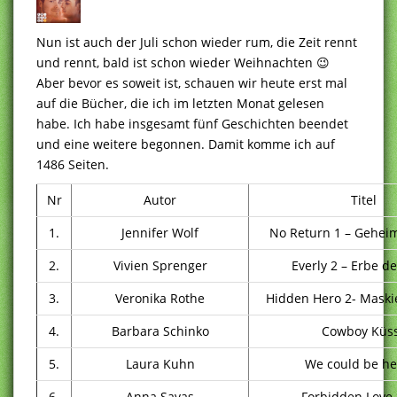
Nun ist auch der Juli schon wieder rum, die Zeit rennt
und rennt, bald ist schon wieder Weihnachten 😉
Aber bevor es soweit ist, schauen wir heute erst mal
auf die Bücher, die ich im letzten Monat gelesen
habe. Ich habe insgesamt fünf Geschichten beendet
und eine weitere begonnen. Damit komme ich auf
1486 Seiten.
Nr
Autor
Titel
1.
Jennifer Wolf
No Return 1 – Gehei
2.
Vivien Sprenger
Everly 2 – Erbe de
3.
Veronika Rothe
Hidden Hero 2- Maski
4.
Barbara Schinko
Cowboy Küs
5.
Laura Kuhn
We could be he
6.
Anna Savas
Forbidden Love 