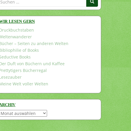
nach:
WIR LESEN GERN
Druckbuchstaben
Weltenwanderer
Bücher – Seiten zu anderen Welten
Bibliophilie of Books
Seductive Books
Der Duft von Büchern und Kaffee
Prettytigers Bücherregal
Lesezauber
Meine Welt voller Welten
ARCHIV
Archiv