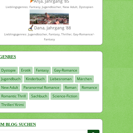
Anja, Jahrgang ’85
Lieblingsgenres: Fantasy, Jugendbücher, New Adult, Dystopien
Dana, Jahrgang ’88
Lieblingsgenres: Jugendbücher, Fantasy, Thriller, Gay-Romance/-
Fantasy
GENRES
Dystopie
Erotik
Fantasy
Gay-Romance
Jugendbuch
Kinderbuch
Liebesroman
Märchen
New Adult
Paranormal Romance
Roman
Romance
Romantic Thrill
Sachbuch
Science-Fiction
Thriller/ Krimi
IM BLOG SUCHEN
Suchen