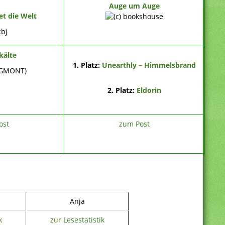
Auge um Auge
t die Welt
kälte
1. Platz:
Unearthly – Himmelsbrand
2. Platz:
Eldorin
ost
zum Post
Anja
k
zur Lesestatistik