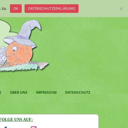
 zu.
OK
DATENSCHUTZERKLÄRUNG
E
ÜBER UNS
IMPRESSUM
DATENSCHUTZ
FOLGE UNS AUF: