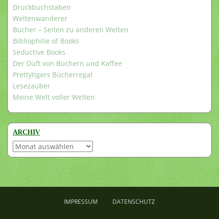
Druckbuchstaben
Weltenwanderer
Bücher – Seiten zu anderen Welten
Bibliophilie of Books
Seductive Books
Der Duft von Büchern und Kaffee
Prettytigers Bücherregal
Lesezauber
Meine Welt voller Welten
ARCHIV
Archiv
IMPRESSUM
DATENSCHUTZ