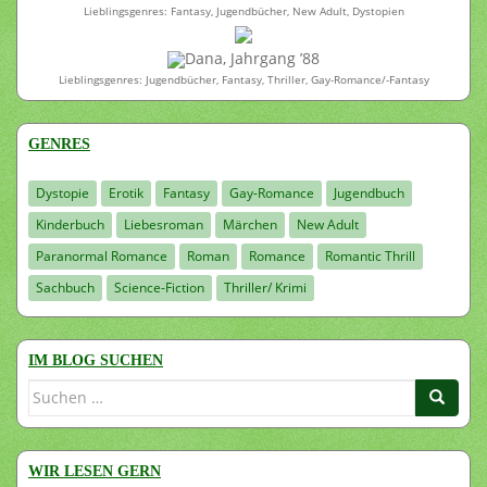
Lieblingsgenres: Fantasy, Jugendbücher, New Adult, Dystopien
Dana, Jahrgang ’88
Lieblingsgenres: Jugendbücher, Fantasy, Thriller, Gay-Romance/-Fantasy
GENRES
Dystopie
Erotik
Fantasy
Gay-Romance
Jugendbuch
Kinderbuch
Liebesroman
Märchen
New Adult
Paranormal Romance
Roman
Romance
Romantic Thrill
Sachbuch
Science-Fiction
Thriller/ Krimi
IM BLOG SUCHEN
Suchen
nach:
WIR LESEN GERN