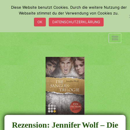
S
Diese Website benutzt Cookies. Durch die weitere Nutzung der
k
Webseite stimmst du der Verwendung von Cookies zu.
i
OK
DATENSCHUTZERKLÄRUNG
p
t
o
TOGGLE
m
a
i
n
c
o
n
t
e
n
t
Rezension: Jennifer Wolf – Die