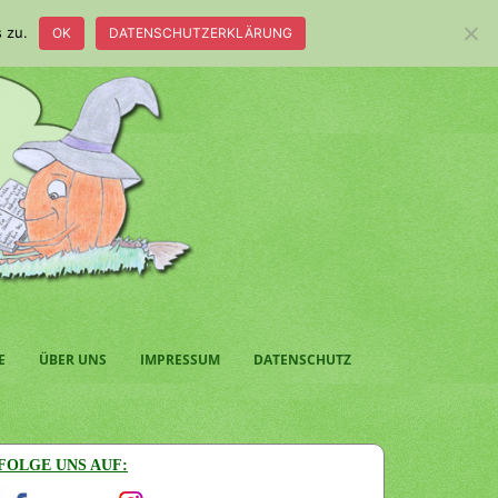
 zu.
OK
DATENSCHUTZERKLÄRUNG
E
ÜBER UNS
IMPRESSUM
DATENSCHUTZ
FOLGE UNS AUF: