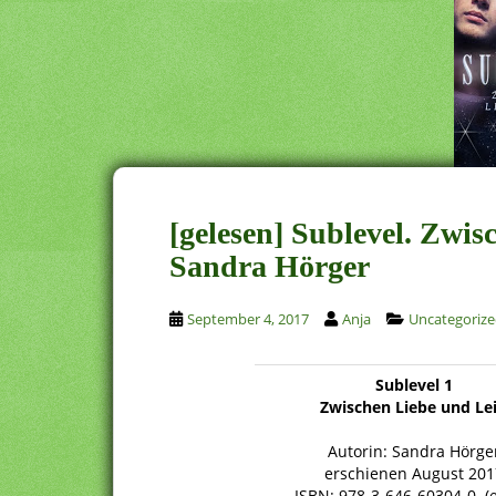
[gelesen] Sublevel. Zwi
Sandra Hörger
September 4, 2017
Anja
Uncategoriz
Sublevel 1
Zwischen Liebe und Le
Autorin: Sandra Hörge
erschienen August 201
ISBN: 978-3-646-60304-0 (