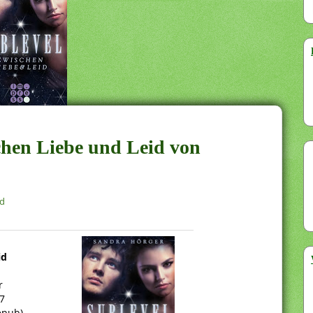
schen Liebe und Leid von
ed
id
r
7
epub)