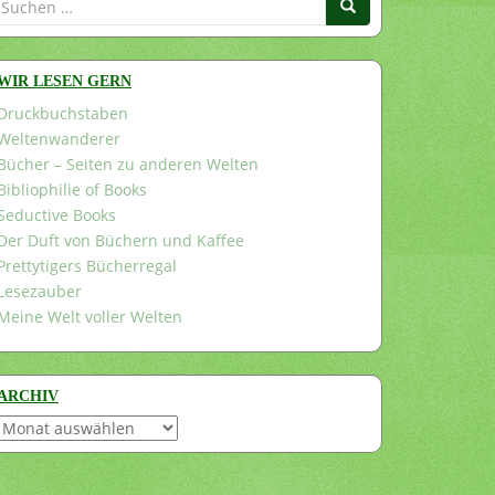
nach:
WIR LESEN GERN
Druckbuchstaben
Weltenwanderer
Bücher – Seiten zu anderen Welten
Bibliophilie of Books
Seductive Books
Der Duft von Büchern und Kaffee
Prettytigers Bücherregal
Lesezauber
Meine Welt voller Welten
ARCHIV
Archiv