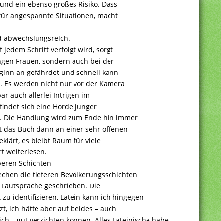
 und ein ebenso großes Risiko. Dass
 für angespannte Situationen, macht
d abwechslungsreich.
jedem Schritt verfolgt wird, sorgt
ungen Frauen, sondern auch bei der
eginn an gefährdet und schnell kann
n. Es werden nicht nur vor der Kamera
r auch allerlei Intrigen im
indet sich eine Horde junger
. Die Handlung wird zum Ende hin immer
t das Buch dann an einer sehr offenen
eklärt, es bleibt Raum für viele
t weiterlesen.
oberen Schichten
echen die tieferen Bevölkerungsschichten
n Lautsprache geschrieben. Die
 zu identifizieren, Latein kann ich hingegen
zt, ich hätte aber auf beides – auch
ch – gut verzichten können. Alles Lateinische habe