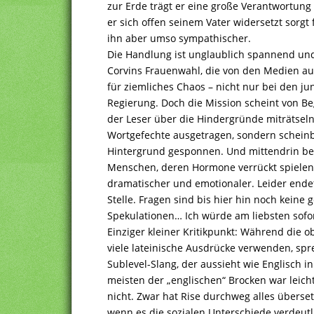
zur Erde trägt er eine große Verantwortung
er sich offen seinem Vater widersetzt sorgt
ihn aber umso sympathischer.
Die Handlung ist unglaublich spannend un
Corvins Frauenwahl, die von den Medien auf 
für ziemliches Chaos – nicht nur bei den j
Regierung. Doch die Mission scheint von B
der Leser über die Hindergründe miträtsel
Wortgefechte ausgetragen, sondern scheinba
Hintergrund gesponnen. Und mittendrin bef
Menschen, deren Hormone verrückt spielen
dramatischer und emotionaler. Leider ende
Stelle. Fragen sind bis hier hin noch keine g
Spekulationen… Ich würde am liebsten sofor
Einziger kleiner Kritikpunkt: Während die 
viele lateinische Ausdrücke verwenden, spr
Sublevel-Slang, der aussieht wie Englisch i
meisten der „englischen“ Brocken war leicht
nicht. Zwar hat Rise durchweg alles überset
wenn es die sozialen Unterschiede verdeutli