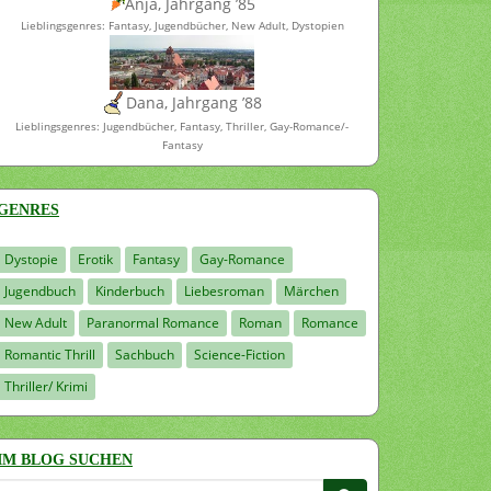
Anja, Jahrgang ’85
Lieblingsgenres: Fantasy, Jugendbücher, New Adult, Dystopien
Dana, Jahrgang ’88
Lieblingsgenres: Jugendbücher, Fantasy, Thriller, Gay-Romance/-
Fantasy
GENRES
Dystopie
Erotik
Fantasy
Gay-Romance
Jugendbuch
Kinderbuch
Liebesroman
Märchen
New Adult
Paranormal Romance
Roman
Romance
Romantic Thrill
Sachbuch
Science-Fiction
Thriller/ Krimi
IM BLOG SUCHEN
Suchen